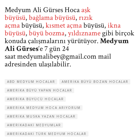
Medyum Ali Gürses Hoca
aşk
büyüsü
,
bağlama büyüsü
,
rızık
açma
büyüsü,
kısmet açma
büyüsü,
ikna
büyüsü
,
büyü bozma
,
yıldızname
gibi birçok
konuda çalışmalarını yürütüyor.
Medyum
Ali Gürses
‘e 7 gün 24
saat
medyumalibey@gmail.com
mail
adresinden ulaşılabilir.
ABD MEDYUM HOCALAR
AMERIKA BÜYÜ BOZAN HOCALAR
AMERIKA BÜYÜ YAPAN HOCALAR
AMERIKA BÜYÜCÜ HOCALAR
AMERIKA MEDYUM HOCA ARIYORUM
AMERIKA MUSKA YAZAN HOCALAR
AMERIKADAKI MEDYUMLAR
AMERIKADAKI TÜRK MEDYUM HOCALAR