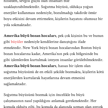
hisseden, sevgisi güçlü olan insanları bile
uzaklaştırabilmektedir. Soğutma büyüsü, oldukça yoğun
enerjiler kullanması nedeniyle, bozulmadığı takdirde ömür
boyu etkisini devam ettirmekte, kişilerin hayatını olumsuz bir
yola sokmaktadır.
Amerika büyü bozan hocaları
, pek çok kişinin bu ve bunun
gibi
büyüler
nedeniyle kendilerine danıştığını ifade
etmektedir. New York büyü bozan hocalarından Boston büyü
bozan hocalarına kadar, Amerika’nın pek çok bölgesinde bu
gibi işlemlerden kurtulmak isteyen insanlar görülebilmektedir.
Amerika büyü bozan hocaları
, hassas bir işlem olan
soğutma büyüsünü de en etkili şekilde bozmakta, kişilerin kötü
enerjilerden kurtularak hayatlarına devam etmesini
sağlamaktadır.
Soğutma büyüsünü bozmak için öncelikle bu büyü
çalışmasının nasıl yapıldığını anlamak gerekmektedir. Her
konuda olduğu gibi, bu konuda da alanında uzman olan gerçek