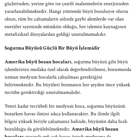
güçlerinden, yerine göre ise çeşitli malzemelerin enerjisinden
yararlanabilmektedir. Hangi yöntemle büyü bozuluyor olursa
olsun, tüm bu çalışmaların aslında gaybi alemlerde var olan
enerjiler sayesinde mümkün olduğu, her işlemin kaynağının
metafiziksel dünyalardan geldiği unutulmamalıdır.
Soğutma Büyüsü Güçlü Bir Büyü İşlemidir
Amerika büyü bozan hocaları
, soğutma büyüsü gibi büyü
işlemlerinin mutlaka özel olarak değerlendirilmesi, bozumunda
uzman medyum hocalarla çalışılması gerektiğini
belirtmektedir. Bu büyüleri bozmanın her şeyden önce yüksek
tecrübe gerektirdiği unutulmamalıdır.
Yeteri kadar tecrübeli bir medyum hoca, soğutma büyüsünü
bozarken havas ilmini sıkça kullanacaktır. Bu ilimle ilgili
bilgisi yüksek biriyle çalışmanız halinde, büyünün daha hızlı
bozulduğu da görülebilmektedir.
Amerika büyü bozan
hocaları
arasında pek çok havas üstadı medyuma da