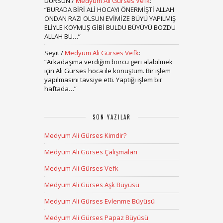
DURSUN
/
Medyum Ali Gürses Vefk
:
“
BURADA BİRİ ALİ HOCAYI ÖNERMİŞTİ ALLAH
ONDAN RAZI OLSUN EVİMİZE BÜYÜ YAPILMIŞ
ELİYLE KOYMUŞ GİBİ BULDU BÜYÜYÜ BOZDU
ALLAH BU…
”
Seyit
/
Medyum Ali Gürses Vefk
:
“
Arkadaşıma verdiğim borcu geri alabilmek
için Ali Gürses hoca ile konuştum. Bir işlem
yapılmasını tavsiye etti. Yaptığı işlem bir
haftada…
”
SON YAZILAR
Medyum Ali Gürses Kimdir?
Medyum Ali Gürses Çalışmaları
Medyum Ali Gürses Vefk
Medyum Ali Gürses Aşk Büyüsü
Medyum Ali Gürses Evlenme Büyüsü
Medyum Ali Gürses Papaz Büyüsü