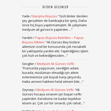
SIZDEN GELENLER
Yade
/
Barışma Büyüsü
: “
Gizli ilimler denilen
şey gerçekten de bambaşka bir işmiş. Daha
önce hiç büyü yaptırmamıştım. İlk çalışmamı
medyum ali gürses’e yaptırdım.…
”
Yardım
/
Papaz Büyüsü Belirtileri – Papaz
Büyüsü Etkileri
: “
Ali Gürses Bey bizlere
ailemizin özel bir konusunda çok nezaketli
bir yaklaşımla yardım etti. Yaptırdığımız işlem
çok hızlı ve beklediğimizden…
”
Sevgiler
/
Medyum Ali Gürses Vefk
:
“
Fransa’da yaşıyorum, sevdiğim adam
burada, müslüman olmadığı için ailem
evlenmemize çok büyük karşı çıkıyordu.
Hatta annem hakkımı helal etmem bile…
”
Zeynep
/
Medyum Ali Gürses Vefk
: “
Ali
Gürses hocaya sınavım için başarı vefki
yaptırdım. Kendisine ne kadar teşekkür
etsem az. Çok zor bir sınavdı, çok rahat…
”