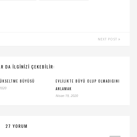
NEXT POST
R DA ILGINIZI ÇEKEBILIR:
YÜKSELTME BÜYÜSÜ
EVLILIKTE BÜYÜ OLUP OLMADIĞINI
 2020
ANLAMAK
Nisan 19, 2020
27 YORUM