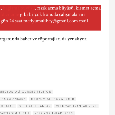
ü
,
bağlama büyüsü
, rızık açma büyüsü, kısmet açma
ıldızname
gibi birçok konuda çalışmalarını
7 gün 24 saat
medyumalibey@gmail.com
mail
ganında haber ve röportajları da yer alıyor.
MEDYUM ALI GÜRSES TELEFON
I HOCA ANKARA
MEDYUM ALI HOCA IZMIR
HOCALAR
VEFK YAPTIRANLAR
VEFK YAPTIRANLAR 2020
YAPTIRDIM TUTTU
VEFK YORUMLARI 2020