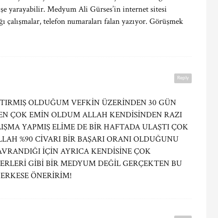
işe yarayabilir. Medyum Ali Gürses’in internet sitesi
ı çalışmalar, telefon numaraları falan yazıyor. Görüşmek
Reply
TIRMIŞ OLDUĞUM VEFKİN ÜZERİNDEN 30 GÜN
DEN ÇOK EMİN OLDUM ALLAH KENDİSİNDEN RAZI
IŞMA YAPMIŞ ELİME DE BİR HAFTADA ULAŞTI ÇOK
LLAH %90 CİVARI BİR BAŞARI ORANI OLDUĞUNU
VRANDIĞI İÇİN AYRICA KENDİSİNE ÇOK
ERLERİ GİBİ BİR MEDYUM DEĞİL GERÇEKTEN BU
HERKESE ÖNERİRİM!