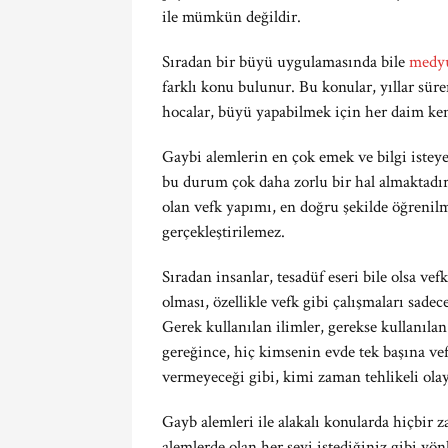
ile mümkün değildir.
Sıradan bir büyü uygulamasında bile
medy
farklı konu bulunur. Bu konular, yıllar süre
hocalar, büyü yapabilmek için her daim ken
Gaybi alemlerin en çok emek ve bilgi istey
bu durum çok daha zorlu bir hal almaktadı
olan vefk yapımı, en doğru şekilde öğrenil
gerçekleştirilemez.
Sıradan insanlar, tesadüf eseri bile olsa ve
olması, özellikle vefk gibi çalışmaları sadec
Gerek kullanılan ilimler, gerekse kullanıl
gereğince, hiç kimsenin evde tek başına v
vermeyeceği gibi, kimi zaman tehlikeli olayl
Gayb alemleri ile alakalı konularda hiçbir 
alemlerde olan her şeyi istediğiniz gibi yö