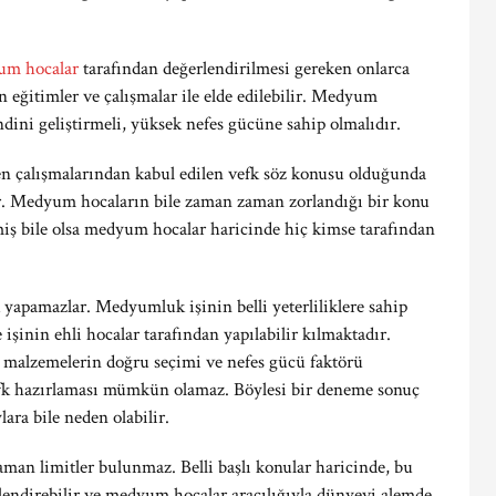
um hocalar
tarafından değerlendirilmesi gereken onlarca
n eğitimler ve çalışmalar ile elde edilebilir. Medyum
dini geliştirmeli, yüksek nefes gücüne sahip olmalıdır.
en çalışmalarından kabul edilen vefk söz konusu olduğunda
r. Medyum hocaların bile zaman zaman zorlandığı bir konu
miş bile olsa medyum hocalar haricinde hiç kimse tarafından
fk yapamazlar. Medyumluk işinin belli yeterliliklere sahip
e işinin ehli hocalar tarafından yapılabilir kılmaktadır.
an malzemelerin doğru seçimi ve nefes gücü faktörü
efk hazırlaması mümkün olamaz. Böylesi bir deneme sonuç
ara bile neden olabilir.
zaman limitler bulunmaz. Belli başlı konular haricinde, bu
nlendirebilir ve medyum hocalar aracılığıyla dünyevi alemde