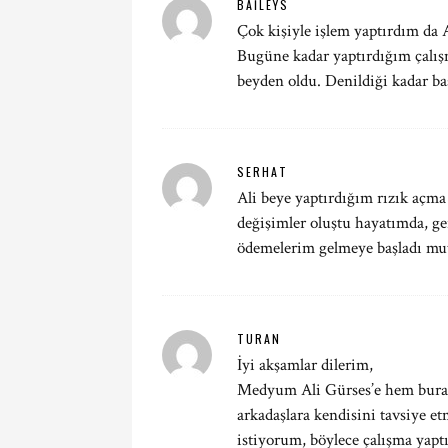
BAILEYS
Çok kişiyle işlem yaptırdım da 
Bugüne kadar yaptırdığım çalış
beyden oldu. Denildiği kadar ba
SERHAT
Ali beye yaptırdığım rızık açm
değişimler oluştu hayatımda, g
ödemelerim gelmeye başladı mu
TURAN
İyi akşamlar dilerim,
Medyum Ali Gürses’e hem burad
arkadaşlara kendisini tavsiye e
istiyorum, böylece çalışma yaptır