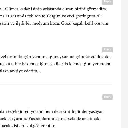
Reply
Ali Gürses kadar işinin arkasında duran birini görmedim.
malar arasında tek sonuç aldığım ve etki gördüğüm Ali
şarılı ve ilgili bir medyum hoca. Gözü kapalı kefil olurum.
Reply
a vefkimin bugün yirminci günü, son on gündür ciddi ciddi
erçekten hiç beklemediğim şekilde, beklemediğim yerlerden
tlaka tavsiye ederim…
Reply
an teşekkür ediyorum hem de sıkıntılı günler yaşayan
tmek istiyorum. Yaşadıklarımı da net şekilde anlatmak
acak kişilere yol gösterebilir.