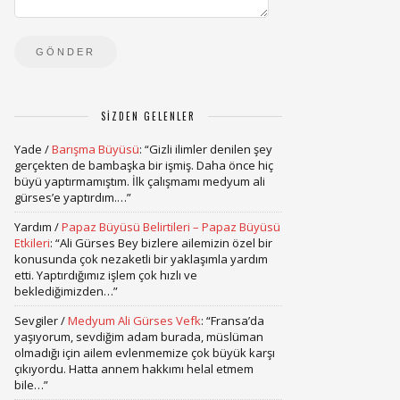
SIZDEN GELENLER
Yade
/
Barışma Büyüsü
: “
Gizli ilimler denilen şey
gerçekten de bambaşka bir işmiş. Daha önce hiç
büyü yaptırmamıştım. İlk çalışmamı medyum ali
gürses’e yaptırdım.…
”
Yardım
/
Papaz Büyüsü Belirtileri – Papaz Büyüsü
Etkileri
: “
Ali Gürses Bey bizlere ailemizin özel bir
konusunda çok nezaketli bir yaklaşımla yardım
etti. Yaptırdığımız işlem çok hızlı ve
beklediğimizden…
”
Sevgiler
/
Medyum Ali Gürses Vefk
: “
Fransa’da
yaşıyorum, sevdiğim adam burada, müslüman
olmadığı için ailem evlenmemize çok büyük karşı
çıkıyordu. Hatta annem hakkımı helal etmem
bile…
”