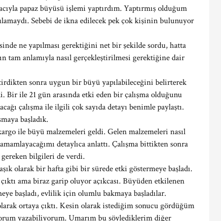
cıyla papaz büyüsü işlemi yaptırdım. Yaptırmış olduğum
gulamaydı. Sebebi de ikna edilecek pek çok kişinin bulunuyor
de ne yapılması gerektiğini net bir şekilde sordu, hatta
ın tam anlamıyla nasıl gerçekleştirilmesi gerektiğine dair
tirdikten sonra uygun bir büyü yapılabileceğini belirterek
di. Bir ile 21 gün arasında etki eden bir çalışma olduğunu
acağı çalışma ile ilgili çok sayıda detayı benimle paylaştı.
şmaya başladık.
 kargo ile büyü malzemeleri geldi. Gelen malzemeleri nasıl
amamlayacağımı detaylıca anlattı. Çalışma bittikten sonra
 gereken bilgileri de verdi.
ık olarak bir hafta gibi bir sürede etki göstermeye başladı.
a çıktı ama biraz garip oluyor açıkcası. Büyüden etkilenen
meye başladı, evlilik için olumlu bakmaya başladılar.
larak ortaya çıktı. Kesin olarak istediğim sonucu gördüğüm
 yorum yazabiliyorum. Umarım bu söylediklerim diğer