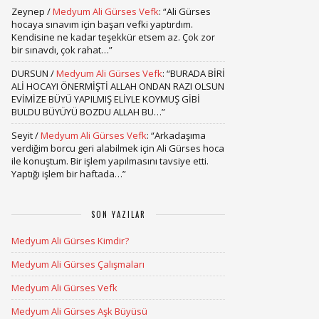
Zeynep
/
Medyum Ali Gürses Vefk
: “
Ali Gürses
hocaya sınavım için başarı vefki yaptırdım.
Kendisine ne kadar teşekkür etsem az. Çok zor
bir sınavdı, çok rahat…
”
DURSUN
/
Medyum Ali Gürses Vefk
: “
BURADA BİRİ
ALİ HOCAYI ÖNERMİŞTİ ALLAH ONDAN RAZI OLSUN
EVİMİZE BÜYÜ YAPILMIŞ ELİYLE KOYMUŞ GİBİ
BULDU BÜYÜYÜ BOZDU ALLAH BU…
”
Seyit
/
Medyum Ali Gürses Vefk
: “
Arkadaşıma
verdiğim borcu geri alabilmek için Ali Gürses hoca
ile konuştum. Bir işlem yapılmasını tavsiye etti.
Yaptığı işlem bir haftada…
”
SON YAZILAR
Medyum Ali Gürses Kimdir?
Medyum Ali Gürses Çalışmaları
Medyum Ali Gürses Vefk
Medyum Ali Gürses Aşk Büyüsü