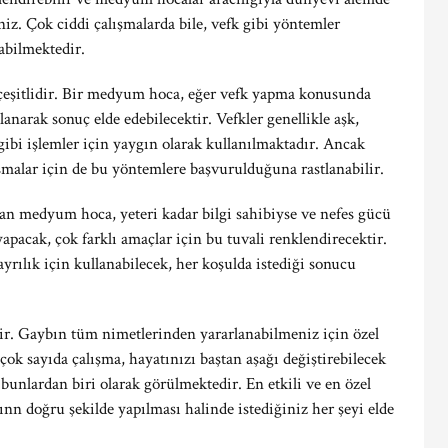
iniz. Çok ciddi çalışmalarda bile, vefk gibi yöntemler
nabilmektedir.
la çeşitlidir. Bir medyum hoca, eğer vefk yapma konusunda
lanarak sonuç elde edebilecektir. Vefkler genellikle aşk,
ibi işlemler için yaygın olarak kullanılmaktadır. Ancak
malar için de bu yöntemlere başvurulduğuna rastlanabilir.
apan medyum hoca, yeteri kadar bilgi sahibiyse ve nefes gücü
yapacak, çok farklı amaçlar için bu tuvali renklendirecektir.
yrılık için kullanabilecek, her koşulda istediği sonucu
r. Gaybın tüm nimetlerinden yararlanabilmeniz için özel
ok sayıda çalışma, hayatınızı baştan aşağı değiştirebilecek
k bunlardan biri olarak görülmektedir. En etkili ve en özel
nınn doğru şekilde yapılması halinde istediğiniz her şeyi elde