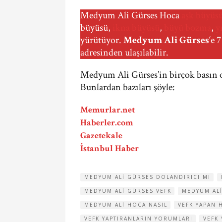
Medyum Ali Gürses Hoca
aşk büyüs
büyüsü,
ikna büyüsü
,
büyü bozma
,
y
yürütüyor.
Medyum Ali Gürses
‘e 
adresinden ulaşılabilir.
Medyum Ali Gürses’in birçok basın or
Bunlardan bazıları şöyle:
Memurlar.net
Haberler.com
Gazetekale
İstanbul Haber
MEDYUM ALI GÜRSES DOLANDIRICI MI
MEDYUM ALI GÜRSES VEFK
MEDYUM AL
MEDYUM ALI HOCA NASIL
VEFK YAPAN 
VEFK YAPTIRANLARIN YORUMLARI
VEFK 