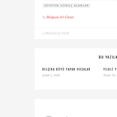
VEFKTEN SONUÇ ALANLAR
by
Medyum Ali Gürses
PREVIOUS POST
BU YAZILA
BELÇIKA BÜYÜ YAPAN HOCALAR
YILDIZ 
Şubat 2, 2020
Nisan 18,