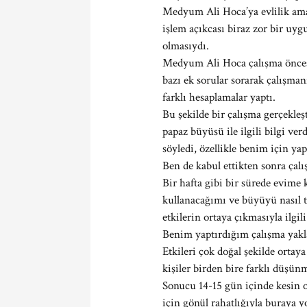
Medyum Ali Hoca’ya evlilik ama
işlem açıkcası biraz zor bir uy
olmasıydı.
Medyum Ali Hoca çalışma öncesin
bazı ek sorular sorarak çalışman
farklı hesaplamalar yaptı.
Bu şekilde bir çalışma gerçekleş
papaz büyüsü ile ilgili bilgi ver
söyledi, özellikle benim için yap
Ben de kabul ettikten sonra çalı
Bir hafta gibi bir sürede evime
kullanacağımı ve büyüyü nasıl t
etkilerin ortaya çıkmasıyla ilgili
Benim yaptırdığım çalışma yaklaş
Etkileri çok doğal şekilde ortay
kişiler birden bire farklı düşün
Sonucu 14-15 gün içinde kesin o
için gönül rahatlığıyla buraya