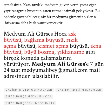
etmelisiniz. Karşınızdaki medyum güven vermiyorsa eğer
yaptıracağınız büyünün zaten tutma ihtimali pek yoktur. Bu
nedenle güvenebileceğiniz bir medyuma gitmeniz sizlerin
ihtiyacına daha hızlı yanıt verecektir.
Medyum Ali Gürses Hoca
aşk
büyüsü
,
bağlama büyüsü
,
rızık
açma
büyüsü,
kısmet açma
büyüsü,
ikna
büyüsü
,
büyü bozma
,
yıldızname
gibi
birçok konuda çalışmalarını
yürütüyor.
Medyum Ali Gürses
‘e 7 gün
24 saat
medyumalibey@gmail.com
mail
adresinden ulaşılabilir.
GAZIEMIR MEDYUM HOCALAR
GAZIEMIRDEKI MEDYUMLAR
GÜZELBAHÇE MEDYUM HOCA
GÜZELBAHÇEDEKI MEDYUMLAR