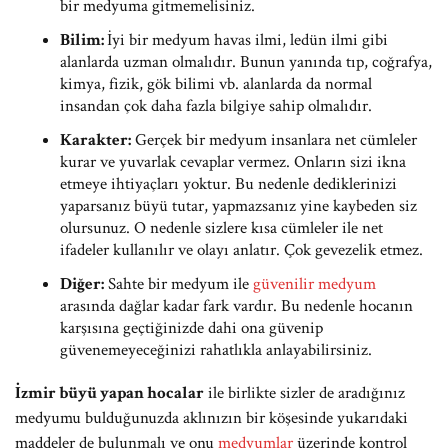
bir medyuma gitmemelisiniz.
Bilim:
İyi bir medyum havas ilmi, ledün ilmi gibi
alanlarda uzman olmalıdır. Bunun yanında tıp, coğrafya,
kimya, fizik, gök bilimi vb. alanlarda da normal
insandan çok daha fazla bilgiye sahip olmalıdır.
Karakter:
Gerçek bir medyum insanlara net cümleler
kurar ve yuvarlak cevaplar vermez. Onların sizi ikna
etmeye ihtiyaçları yoktur. Bu nedenle dediklerinizi
yaparsanız büyü tutar, yapmazsanız yine kaybeden siz
olursunuz. O nedenle sizlere kısa cümleler ile net
ifadeler kullanılır ve olayı anlatır. Çok gevezelik etmez.
Diğer:
Sahte bir medyum ile
güvenilir medyum
arasında dağlar kadar fark vardır. Bu nedenle hocanın
karşısına geçtiğinizde dahi ona güvenip
güvenemeyeceğinizi rahatlıkla anlayabilirsiniz.
İzmir büyü yapan hocalar
ile birlikte sizler de aradığınız
medyumu bulduğunuzda aklınızın bir köşesinde yukarıdaki
maddeler de bulunmalı ve onu
medyumlar
üzerinde kontrol