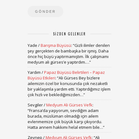
SIZDEN GELENLER
Yade
/
Barışma Büyüsü
: “
Gizli ilimler denilen
şey gerçekten de bambaşka bir işmiş. Daha
önce hiç büyü yaptırmamıştım. İlk çalışmamı
medyum ali gürses’e yaptırdım.…
”
Yardım
/
Papaz Büyüsü Belirtileri – Papaz
Büyüsü Etkileri
: “
Ali Gürses Bey bizlere
ailemizin özel bir konusunda çok nezaketli
bir yaklaşımla yardım etti. Yaptırdığımız işlem
çok hızlı ve beklediğimizden…
”
Sevgiler
/
Medyum Ali Gürses Vefk
:
“
Fransa’da yaşıyorum, sevdiğim adam
burada, müslüman olmadığı için ailem
evlenmemize çok büyük karşı çıkıyordu.
Hatta annem hakkımı helal etmem bile…
”
Zeynep
/
Medyum Ali Gürses Vefk
: “
Ali