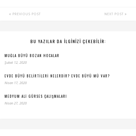
PREVIOUS POST
NEXT POST
BU YAZILAR DA ILGINIZI ÇEKEBILIR:
MUĞLA BÜYÜ BOZAN HOCALAR
Şubat 12, 2020
EVDE BÜYÜ BELIRTILERI NELERDIR? EVDE BÜYÜ MÜ VAR?
Nisan 17, 2020
MEDYUM ALI GÜRSES ÇALIŞMALARI
Nisan 27, 2020