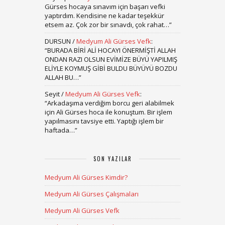
Gürses hocaya sınavım için başarı vefki
yaptırdım. Kendisine ne kadar teşekkür
etsem az. Çok zor bir sınavdı, çok rahat…
”
DURSUN
/
Medyum Ali Gürses Vefk
:
“
BURADA BİRİ ALİ HOCAYI ÖNERMİŞTİ ALLAH
ONDAN RAZI OLSUN EVİMİZE BÜYÜ YAPILMIŞ
ELİYLE KOYMUŞ GİBİ BULDU BÜYÜYÜ BOZDU
ALLAH BU…
”
Seyit
/
Medyum Ali Gürses Vefk
:
“
Arkadaşıma verdiğim borcu geri alabilmek
için Ali Gürses hoca ile konuştum. Bir işlem
yapılmasını tavsiye etti. Yaptığı işlem bir
haftada…
”
SON YAZILAR
Medyum Ali Gürses Kimdir?
Medyum Ali Gürses Çalışmaları
Medyum Ali Gürses Vefk