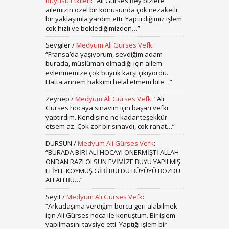
Büyüsü Etkileri
: “
Ali Gürses Bey bizlere
ailemizin özel bir konusunda çok nezaketli
bir yaklaşımla yardım etti. Yaptırdığımız işlem
çok hızlı ve beklediğimizden…
”
Sevgiler
/
Medyum Ali Gürses Vefk
:
“
Fransa’da yaşıyorum, sevdiğim adam
burada, müslüman olmadığı için ailem
evlenmemize çok büyük karşı çıkıyordu.
Hatta annem hakkımı helal etmem bile…
”
Zeynep
/
Medyum Ali Gürses Vefk
: “
Ali
Gürses hocaya sınavım için başarı vefki
yaptırdım. Kendisine ne kadar teşekkür
etsem az. Çok zor bir sınavdı, çok rahat…
”
DURSUN
/
Medyum Ali Gürses Vefk
:
“
BURADA BİRİ ALİ HOCAYI ÖNERMİŞTİ ALLAH
ONDAN RAZI OLSUN EVİMİZE BÜYÜ YAPILMIŞ
ELİYLE KOYMUŞ GİBİ BULDU BÜYÜYÜ BOZDU
ALLAH BU…
”
Seyit
/
Medyum Ali Gürses Vefk
:
“
Arkadaşıma verdiğim borcu geri alabilmek
için Ali Gürses hoca ile konuştum. Bir işlem
yapılmasını tavsiye etti. Yaptığı işlem bir