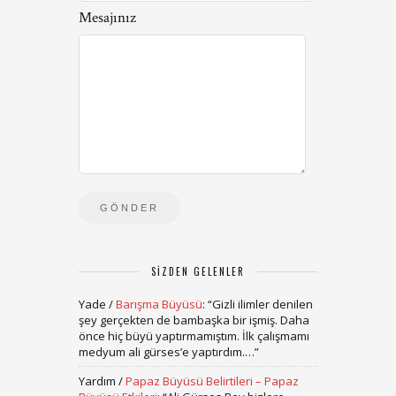
Mesajınız
SIZDEN GELENLER
Yade
/
Barışma Büyüsü
: “
Gizli ilimler denilen
şey gerçekten de bambaşka bir işmiş. Daha
önce hiç büyü yaptırmamıştım. İlk çalışmamı
medyum ali gürses’e yaptırdım.…
”
Yardım
/
Papaz Büyüsü Belirtileri – Papaz