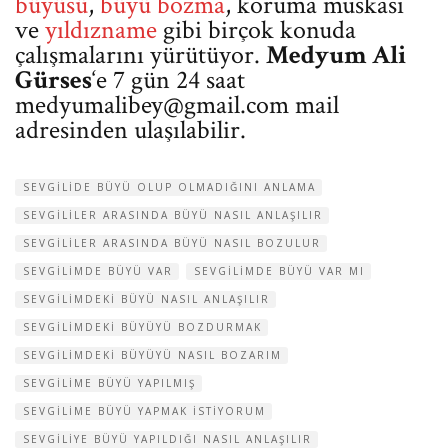
büyüsü
,
büyü bozma
, koruma muskası
ve
yıldızname
gibi birçok konuda
çalışmalarını yürütüyor.
Medyum Ali
Gürses
‘e 7 gün 24 saat
medyumalibey@gmail.com
mail
adresinden ulaşılabilir.
SEVGILIDE BÜYÜ OLUP OLMADIĞINI ANLAMA
SEVGILILER ARASINDA BÜYÜ NASIL ANLAŞILIR
SEVGILILER ARASINDA BÜYÜ NASIL BOZULUR
SEVGILIMDE BÜYÜ VAR
SEVGILIMDE BÜYÜ VAR MI
SEVGILIMDEKI BÜYÜ NASIL ANLAŞILIR
SEVGILIMDEKI BÜYÜYÜ BOZDURMAK
SEVGILIMDEKI BÜYÜYÜ NASIL BOZARIM
SEVGILIME BÜYÜ YAPILMIŞ
SEVGILIME BÜYÜ YAPMAK ISTIYORUM
SEVGILIYE BÜYÜ YAPILDIĞI NASIL ANLAŞILIR