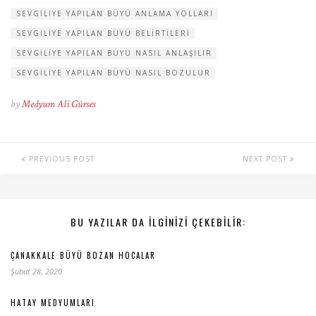
SEVGILIYE YAPILAN BÜYÜ ANLAMA YOLLARI
SEVGILIYE YAPILAN BÜYÜ BELIRTILERI
SEVGILIYE YAPILAN BÜYÜ NASIL ANLAŞILIR
SEVGILIYE YAPILAN BÜYÜ NASIL BOZULUR
by
Medyum Ali Gürses
PREVIOUS POST
NEXT POST
BU YAZILAR DA ILGINIZI ÇEKEBILIR:
ÇANAKKALE BÜYÜ BOZAN HOCALAR
Şubat 28, 2020
HATAY MEDYUMLARI