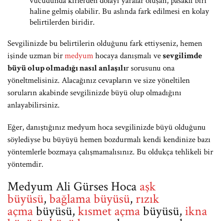
vücudunda kirlerden dolayı yaralar oluşan, pasaklı biri
haline gelmiş olabilir. Bu aslında fark edilmesi en kolay
belirtilerden biridir.
Sevgilinizde bu belirtilerin olduğunu fark ettiyseniz, hemen
işinde uzman bir
medyum
hocaya danışmalı ve
sevgilimde
büyü olup olmadığı nasıl anlaşılı
r sorusunu ona
yöneltmelisiniz. Alacağınız cevapların ve size yöneltilen
soruların akabinde sevgilinizde büyü olup olmadığını
anlayabilirsiniz.
Eğer, danıştığınız medyum hoca sevgilinizde büyü olduğunu
söylediyse bu büyüyü hemen bozdurmalı kendi kendinize bazı
yöntemlerle bozmaya çalışmamalısınız. Bu oldukça tehlikeli bir
yöntemdir.
Medyum Ali Gürses Hoca
aşk
büyüsü
,
bağlama büyüsü
,
rızık
açma
büyüsü,
kısmet açma
büyüsü,
ikna