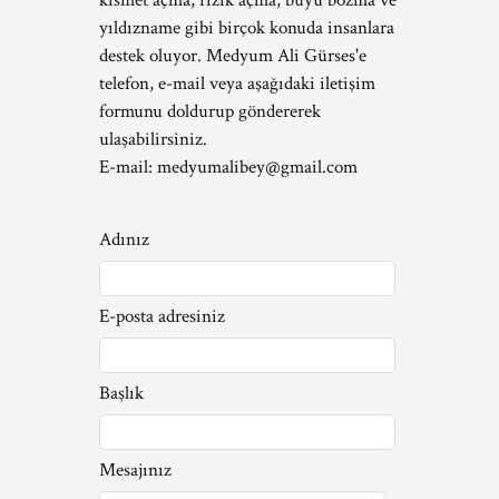
kısmet açma, rızık açma, büyü bozma ve
yıldızname gibi birçok konuda insanlara
destek oluyor. Medyum Ali Gürses'e
telefon, e-mail veya aşağıdaki iletişim
formunu doldurup göndererek
ulaşabilirsiniz.
E-mail:
medyumalibey@gmail.com
Adınız
E-posta adresiniz
Başlık
Mesajınız