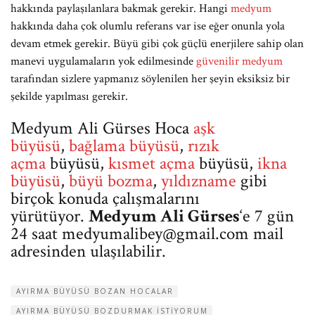
hakkında paylaşılanlara bakmak gerekir. Hangi
medyum
hakkında daha çok olumlu referans var ise eğer onunla yola
devam etmek gerekir. Büyü gibi çok güçlü enerjilere sahip olan
manevi uygulamaların yok edilmesinde
güvenilir medyum
tarafından sizlere yapmanız söylenilen her şeyin eksiksiz bir
şekilde yapılması gerekir.
Medyum Ali Gürses Hoca
aşk
büyüsü
,
bağlama büyüsü
,
rızık
açma
büyüsü,
kısmet açma
büyüsü,
ikna
büyüsü
,
büyü bozma
,
yıldızname
gibi
birçok konuda çalışmalarını
yürütüyor.
Medyum Ali Gürses
‘e 7 gün
24 saat
medyumalibey@gmail.com
mail
adresinden ulaşılabilir.
AYIRMA BÜYÜSÜ BOZAN HOCALAR
AYIRMA BÜYÜSÜ BOZDURMAK ISTIYORUM