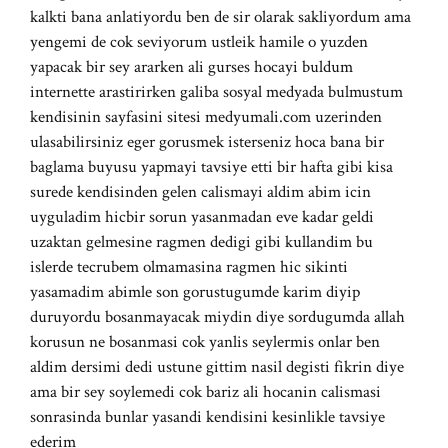
kalkti bana anlatiyordu ben de sir olarak sakliyordum ama
yengemi de cok seviyorum ustleik hamile o yuzden
yapacak bir sey ararken ali gurses hocayi buldum
internette arastirirken galiba sosyal medyada bulmustum
kendisinin sayfasini sitesi medyumali.com uzerinden
ulasabilirsiniz eger gorusmek isterseniz hoca bana bir
baglama buyusu yapmayi tavsiye etti bir hafta gibi kisa
surede kendisinden gelen calismayi aldim abim icin
uyguladim hicbir sorun yasanmadan eve kadar geldi
uzaktan gelmesine ragmen dedigi gibi kullandim bu
islerde tecrubem olmamasina ragmen hic sikinti
yasamadim abimle son gorustugumde karim diyip
duruyordu bosanmayacak miydin diye sordugumda allah
korusun ne bosanmasi cok yanlis seylermis onlar ben
aldim dersimi dedi ustune gittim nasil degisti fikrin diye
ama bir sey soylemedi cok bariz ali hocanin calismasi
sonrasinda bunlar yasandi kendisini kesinlikle tavsiye
ederim