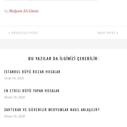
by
Medyum Ali Gürses
PREVIOUS POST
NEXT POST
BU YAZILAR DA ILGINIZI ÇEKEBILIR:
İSTANBUL BÜYÜ BOZAN HOCALAR
Ocak 14, 2020
EN ETKILI BÜYÜ YAPAN HOCALAR
Nisan 19, 2020
SAHTEKAR VE GÜVENILIR MEDYUMLAR NASIL ANLAŞILIR?
Nisan 16, 2020