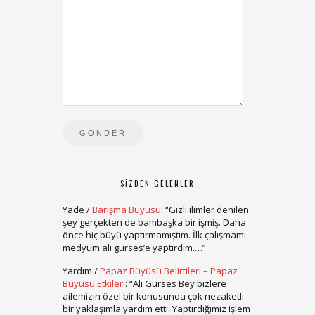
SIZDEN GELENLER
Yade
/
Barışma Büyüsü
: “
Gizli ilimler denilen
şey gerçekten de bambaşka bir işmiş. Daha
önce hiç büyü yaptırmamıştım. İlk çalışmamı
medyum ali gürses’e yaptırdım.…
”
Yardım
/
Papaz Büyüsü Belirtileri – Papaz
Büyüsü Etkileri
: “
Ali Gürses Bey bizlere
ailemizin özel bir konusunda çok nezaketli
bir yaklaşımla yardım etti. Yaptırdığımız işlem