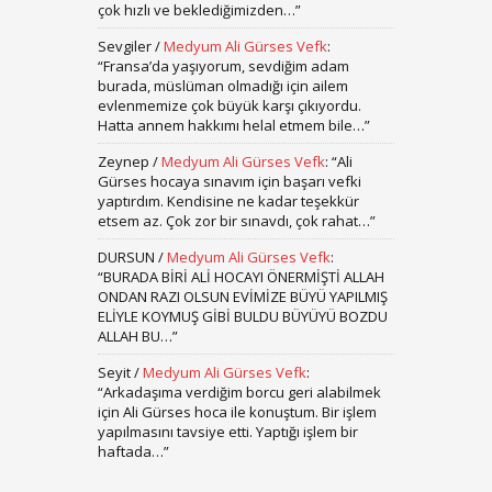
çok hızlı ve beklediğimizden…
”
Sevgiler
/
Medyum Ali Gürses Vefk
:
“
Fransa’da yaşıyorum, sevdiğim adam
burada, müslüman olmadığı için ailem
evlenmemize çok büyük karşı çıkıyordu.
Hatta annem hakkımı helal etmem bile…
”
Zeynep
/
Medyum Ali Gürses Vefk
: “
Ali
Gürses hocaya sınavım için başarı vefki
yaptırdım. Kendisine ne kadar teşekkür
etsem az. Çok zor bir sınavdı, çok rahat…
”
DURSUN
/
Medyum Ali Gürses Vefk
:
“
BURADA BİRİ ALİ HOCAYI ÖNERMİŞTİ ALLAH
ONDAN RAZI OLSUN EVİMİZE BÜYÜ YAPILMIŞ
ELİYLE KOYMUŞ GİBİ BULDU BÜYÜYÜ BOZDU
ALLAH BU…
”
Seyit
/
Medyum Ali Gürses Vefk
:
“
Arkadaşıma verdiğim borcu geri alabilmek
için Ali Gürses hoca ile konuştum. Bir işlem
yapılmasını tavsiye etti. Yaptığı işlem bir
haftada…
”