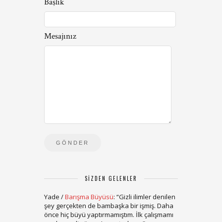
Başlık
Mesajınız
SIZDEN GELENLER
Yade
/
Barışma Büyüsü
: “
Gizli ilimler denilen
şey gerçekten de bambaşka bir işmiş. Daha
önce hiç büyü yaptırmamıştım. İlk çalışmamı