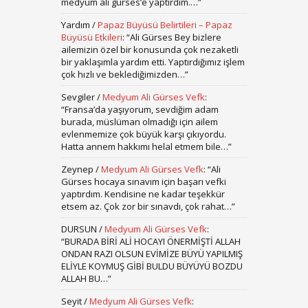
medyum ali gürses’e yaptırdım.…
”
Yardım
/
Papaz Büyüsü Belirtileri – Papaz
Büyüsü Etkileri
: “
Ali Gürses Bey bizlere
ailemizin özel bir konusunda çok nezaketli
bir yaklaşımla yardım etti. Yaptırdığımız işlem
çok hızlı ve beklediğimizden…
”
Sevgiler
/
Medyum Ali Gürses Vefk
:
“
Fransa’da yaşıyorum, sevdiğim adam
burada, müslüman olmadığı için ailem
evlenmemize çok büyük karşı çıkıyordu.
Hatta annem hakkımı helal etmem bile…
”
Zeynep
/
Medyum Ali Gürses Vefk
: “
Ali
Gürses hocaya sınavım için başarı vefki
yaptırdım. Kendisine ne kadar teşekkür
etsem az. Çok zor bir sınavdı, çok rahat…
”
DURSUN
/
Medyum Ali Gürses Vefk
:
“
BURADA BİRİ ALİ HOCAYI ÖNERMİŞTİ ALLAH
ONDAN RAZI OLSUN EVİMİZE BÜYÜ YAPILMIŞ
ELİYLE KOYMUŞ GİBİ BULDU BÜYÜYÜ BOZDU
ALLAH BU…
”
Seyit
/
Medyum Ali Gürses Vefk
: