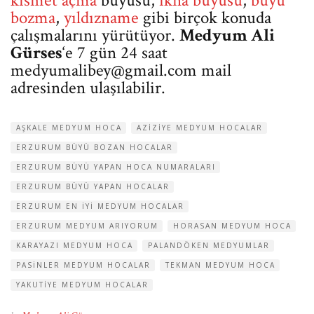
kısmet açma
büyüsü,
ikna büyüsü
,
büyü
bozma
,
yıldızname
gibi birçok konuda
çalışmalarını yürütüyor.
Medyum Ali
Gürses
‘e 7 gün 24 saat
medyumalibey@gmail.com
mail
adresinden ulaşılabilir.
AŞKALE MEDYUM HOCA
AZIZIYE MEDYUM HOCALAR
ERZURUM BÜYÜ BOZAN HOCALAR
ERZURUM BÜYÜ YAPAN HOCA NUMARALARI
ERZURUM BÜYÜ YAPAN HOCALAR
ERZURUM EN IYI MEDYUM HOCALAR
ERZURUM MEDYUM ARIYORUM
HORASAN MEDYUM HOCA
KARAYAZI MEDYUM HOCA
PALANDÖKEN MEDYUMLAR
PASINLER MEDYUM HOCALAR
TEKMAN MEDYUM HOCA
YAKUTIYE MEDYUM HOCALAR