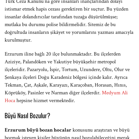
Türk Ceza Kanunu’na göre insanları inançlarından dolayı
istismar etmek hapis cezası gerektiren bir suçtur. Bu yüzden
insanlar dolandırıcılar tarafından tuzağa düşürülmüşse;
mutlaka bu durumu polise bildirmelidir. Sitemiz de bu
doğrultuda insanların şikâyet ve yorumlarını yazması amacıyla
kurulmuştur.
Erzurum iline bağlı 20 ilçe bulunmaktadır. Bu ilçelerden
Aziziye, Palandöken ve Yakutiye büyükşehir metropol
ilçeleridir. Pazaryolu, İspir, Tortum, Uzundere, Oltu, Olur ve
Şenkaya ilçeleri Doğu Karadeniz bölgesi içinde kalır. Ayrıca
Tekman, Çat, Aşkale, Karayazı, Karaçoban, Horasan, Hınıs,
Köprüköy, Pasinler ve Narman diğer ilçelerdir.
Medyum Ali
Hoca
hepsine hizmet vermektedir.
Büyü Nasıl Bozulur?
Erzurum büyü bozan hocalar
konusunu araştıran ve büyü
bozmak isteyen kişiler büyünün nasıl bozulabileceğini merak