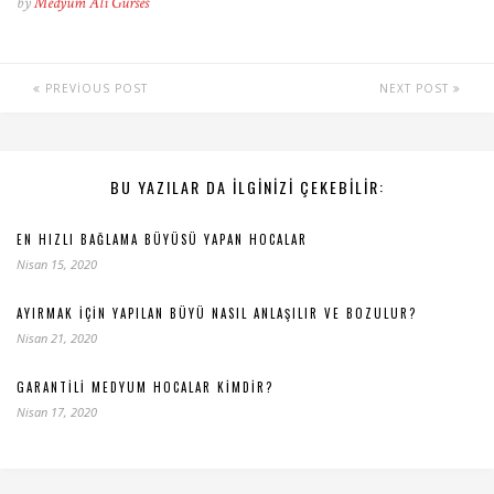
by
Medyum Ali Gürses
PREVIOUS POST
NEXT POST
BU YAZILAR DA ILGINIZI ÇEKEBILIR:
EN HIZLI BAĞLAMA BÜYÜSÜ YAPAN HOCALAR
Nisan 15, 2020
AYIRMAK İÇIN YAPILAN BÜYÜ NASIL ANLAŞILIR VE BOZULUR?
Nisan 21, 2020
GARANTILI MEDYUM HOCALAR KIMDIR?
Nisan 17, 2020