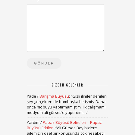
SIZDEN GELENLER
Yade
/
Barışma Büyüsü
: “
Gizli ilimler denilen
şey gerçekten de bambaşka bir işmiş. Daha
önce hiç büyü yaptırmamıştım. İlk çalışmamı
medyum ali gürses’e yaptırdım.…
”
Yardım
/
Papaz Büyüsü Belirtileri – Papaz
Büyüsü Etkileri
: “
Ali Gürses Bey bizlere
ailemizin özel bir konusunda çok nezaketli