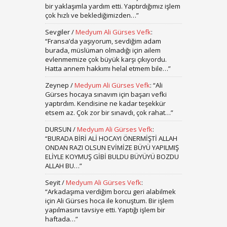
bir yaklaşımla yardım etti. Yaptırdığımız işlem
çok hızlı ve beklediğimizden…
”
Sevgiler
/
Medyum Ali Gürses Vefk
:
“
Fransa’da yaşıyorum, sevdiğim adam
burada, müslüman olmadığı için ailem
evlenmemize çok büyük karşı çıkıyordu.
Hatta annem hakkımı helal etmem bile…
”
Zeynep
/
Medyum Ali Gürses Vefk
: “
Ali
Gürses hocaya sınavım için başarı vefki
yaptırdım. Kendisine ne kadar teşekkür
etsem az. Çok zor bir sınavdı, çok rahat…
”
DURSUN
/
Medyum Ali Gürses Vefk
:
“
BURADA BİRİ ALİ HOCAYI ÖNERMİŞTİ ALLAH
ONDAN RAZI OLSUN EVİMİZE BÜYÜ YAPILMIŞ
ELİYLE KOYMUŞ GİBİ BULDU BÜYÜYÜ BOZDU
ALLAH BU…
”
Seyit
/
Medyum Ali Gürses Vefk
:
“
Arkadaşıma verdiğim borcu geri alabilmek
için Ali Gürses hoca ile konuştum. Bir işlem
yapılmasını tavsiye etti. Yaptığı işlem bir
haftada…
”