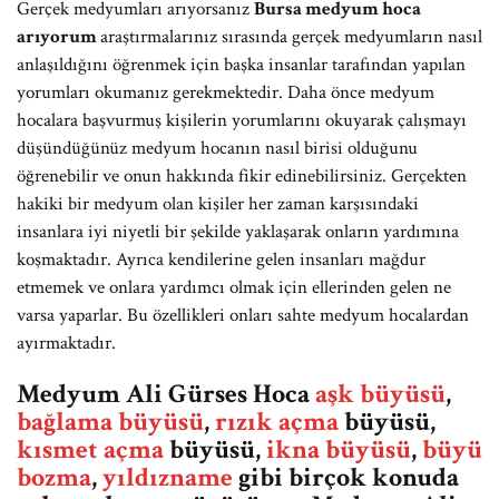
Gerçek medyumları arıyorsanız
Bursa medyum hoca
arıyorum
araştırmalarınız sırasında gerçek medyumların nasıl
anlaşıldığını öğrenmek için başka insanlar tarafından yapılan
yorumları okumanız gerekmektedir. Daha önce medyum
hocalara başvurmuş kişilerin yorumlarını okuyarak çalışmayı
düşündüğünüz medyum hocanın nasıl birisi olduğunu
öğrenebilir ve onun hakkında fikir edinebilirsiniz. Gerçekten
hakiki bir medyum olan kişiler her zaman karşısındaki
insanlara iyi niyetli bir şekilde yaklaşarak onların yardımına
koşmaktadır. Ayrıca kendilerine gelen insanları mağdur
etmemek ve onlara yardımcı olmak için ellerinden gelen ne
varsa yaparlar. Bu özellikleri onları sahte medyum hocalardan
ayırmaktadır.
Medyum Ali Gürses Hoca
aşk büyüsü
,
bağlama büyüsü
,
rızık açma
büyüsü,
kısmet açma
büyüsü,
ikna büyüsü
,
büyü
bozma
,
yıldızname
gibi birçok konuda