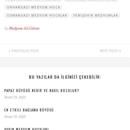
ORHANGAZI MEDYUM HOCA
OSMANGAZI MEDYUM HOCALAR
YENIŞEHIR MEDYUMLAR
by
Medyum Ali Gürses
PREVIOUS POST
NEXT POST
BU YAZILAR DA ILGINIZI ÇEKEBILIR:
PAPAZ BÜYÜSÜ NEDIR VE NASIL BOZULUR?
Nisan 19, 2020
EN ETKILI BAĞLAMA BÜYÜSÜ
Nisan 19, 2020
AYDIN MEDYUM HOCALARI