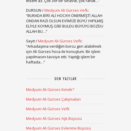
etsem az. Çok zor bir sınavdı, çok rahat…
”
DURSUN
/
Medyum Ali Gürses Vefk
:
“
BURADA BİRİ ALİ HOCAYI ÖNERMİŞTİ ALLAH
ONDAN RAZI OLSUN EVİMİZE BÜYÜ YAPILMIŞ
ELİYLE KOYMUŞ GİBİ BULDU BÜYÜYÜ BOZDU
ALLAH BU…
”
Seyit
/
Medyum Ali Gürses Vefk
:
“
Arkadaşıma verdiğim borcu geri alabilmek
için Ali Gürses hoca ile konuştum. Bir işlem
yapılmasını tavsiye etti. Yaptığı işlem bir
haftada…
”
SON YAZILAR
Medyum Ali Gürses Kimdir?
Medyum Ali Gürses Çalışmaları
Medyum Ali Gürses Vefk
Medyum Ali Gürses Aşk Büyüsü
Medyum Ali Gürses Evlenme Büyüsü