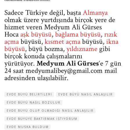
Sadece Türkiye değil, başta
Almanya
olmak üzere yurtdışında birçok yere de
hizmet veren Medyum Ali Gürses
Hoca
aşk büyüsü
,
bağlama büyüsü
,
rızık
açma
büyüsü,
kısmet açma
büyüsü,
ikna
büyüsü
, büyü bozma,
yıldızname
gibi
birçok konuda çalışmalarını
yürütüyor.
Medyum Ali Gürses
‘e 7 gün
24 saat
medyumalibey@gmail.com
mail
adresinden ulaşılabilir.
EVDE BÜYÜ BELIRTILERI
EVDE BÜYÜ NASIL ANLAŞILIR
EVDE BÜYÜ NASIL BOZULUR
EVDE BÜYÜ OLUP OLMADIĞI NASIL ANLAŞILIR
EVDE BÜYÜYE BAKTIRMAK ISTIYORUM
EVDE MUSKA BULDUM