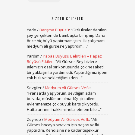
SIZDEN GELENLER
Yade
/
Barışma Büyüsü
: “
Gizli ilimler denilen
şey gerçekten de bambaşka bir işmiş. Daha
önce hiç büyü yaptırmamıştım. İlk çalışmamı
medyum ali gürses’e yaptırdım.…
”
Yardım
/
Papaz Büyüsü Belirtileri – Papaz
Büyüsü Etkileri
: “
Ali Gürses Bey bizlere
ailemizin özel bir konusunda çok nezaketli
bir yaklaşımla yardım etti. Yaptırdığımız işlem
çok hızlı ve beklediğimizden…
”
Sevgiler
/
Medyum Ali Gürses Vefk
:
“
Fransa’da yaşıyorum, sevdiğim adam
burada, müslüman olmadığı için ailem
evlenmemize çok büyük karşı çıkıyordu.
Hatta annem hakkımı helal etmem bile…
”
Zeynep
/
Medyum Ali Gürses Vefk
: “
Ali
Gürses hocaya sınavım için başarı vefki
yaptırdım. Kendisine ne kadar teşekkür