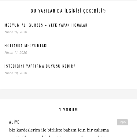
BU YAZILAR DA ILGINIZI ÇEKEBILIR:
MEDYUM ALI GÜRSES – VEFK YAPAN HOCALAR
Nisan 16, 2020
HOLLANDA MEDYUMLARI
Nisan 11, 2020
İSTEDIĞINI YAPTIRMA BÜYÜSÜ NEDIR?
Nisan 18, 2020
1 YORUM
ALIYE
Reply
biz kardeslerim ile birlikte babam icin bir calisma