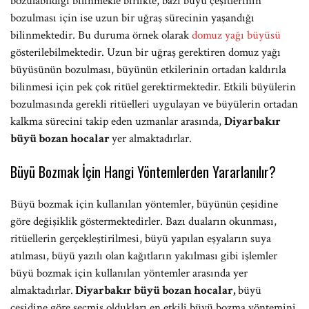
bozulabildiği bilinmekle birlikte, bazı büyü çeşitlerinin
bozulması için ise uzun bir uğraş sürecinin yaşandığı
bilinmektedir. Bu duruma örnek olarak
domuz yağı büyüsü
gösterilebilmektedir. Uzun bir uğraş gerektiren domuz yağı
büyüsünün bozulması, büyünün etkilerinin ortadan kaldırıla
bilinmesi için pek çok ritüel gerektirmektedir. Etkili büyülerin
bozulmasında gerekli ritüelleri uygulayan ve büyülerin ortadan
kalkma sürecini takip eden uzmanlar arasında,
Diyarbakır
büyü bozan hocalar
yer almaktadırlar.
Büyü Bozmak İçin Hangi Yöntemlerden Yararlanılır?
Büyü bozmak için kullanılan yöntemler, büyünün çeşidine
göre değişiklik göstermektedirler. Bazı duaların okunması,
ritüellerin gerçekleştirilmesi, büyü yapılan eşyaların suya
atılması, büyü yazılı olan kağıtların yakılması gibi işlemler
büyü bozmak için kullanılan yöntemler arasında yer
almaktadırlar.
Diyarbakır büyü bozan hocalar,
büyü
çeşidine göre seçmiş oldukları en etkili büyü bozma yöntemini