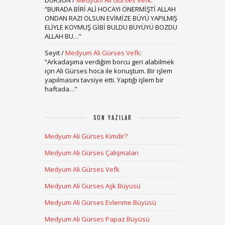
DURSUN
/
Medyum Ali Gürses Vefk
:
“
BURADA BİRİ ALİ HOCAYI ÖNERMİŞTİ ALLAH
ONDAN RAZI OLSUN EVİMİZE BÜYÜ YAPILMIŞ
ELİYLE KOYMUŞ GİBİ BULDU BÜYÜYÜ BOZDU
ALLAH BU…
”
Seyit
/
Medyum Ali Gürses Vefk
:
“
Arkadaşıma verdiğim borcu geri alabilmek
için Ali Gürses hoca ile konuştum. Bir işlem
yapılmasını tavsiye etti. Yaptığı işlem bir
haftada…
”
SON YAZILAR
Medyum Ali Gürses Kimdir?
Medyum Ali Gürses Çalışmaları
Medyum Ali Gürses Vefk
Medyum Ali Gürses Aşk Büyüsü
Medyum Ali Gürses Evlenme Büyüsü
Medyum Ali Gürses Papaz Büyüsü