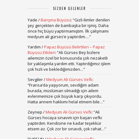
SIZDEN GELENLER
Yade
/
Barışma Büyüsü
: “
Gizli ilimler denilen
şey gerçekten de bambaşka bir işmiş. Daha
önce hiç büyü yaptırmamıştım. İlk çalışmamı
medyum ali gürses’e yaptırdım.…
”
Yardım
/
Papaz Büyüsü Belirtileri – Papaz
Büyüsü Etkileri
: “
Ali Gürses Bey bizlere
ailemizin özel bir konusunda çok nezaketli
bir yaklaşımla yardım etti. Yaptırdığımız işlem
çok hızlı ve beklediğimizden…
”
Sevgiler
/
Medyum Ali Gürses Vefk
:
“
Fransa’da yaşıyorum, sevdiğim adam
burada, müslüman olmadığı için ailem
evlenmemize çok büyük karşı çıkıyordu.
Hatta annem hakkımı helal etmem bile…
”
Zeynep
/
Medyum Ali Gürses Vefk
: “
Ali
Gürses hocaya sınavım için başarı vefki
yaptırdım. Kendisine ne kadar teşekkür
etsem az. Çok zor bir sınavdı, çok rahat…
”