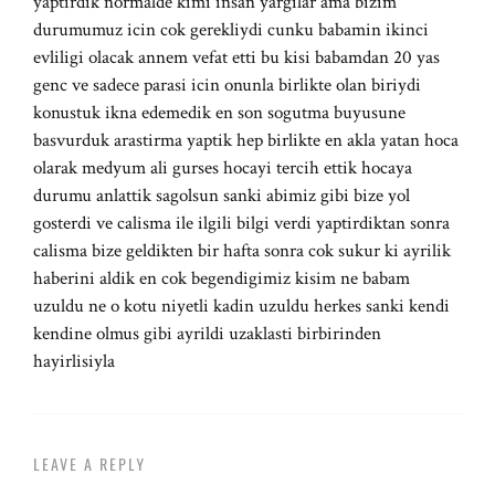
yaptirdik normalde kimi insan yargilar ama bizim
durumumuz icin cok gerekliydi cunku babamin ikinci
evliligi olacak annem vefat etti bu kisi babamdan 20 yas
genc ve sadece parasi icin onunla birlikte olan biriydi
konustuk ikna edemedik en son sogutma buyusune
basvurduk arastirma yaptik hep birlikte en akla yatan hoca
olarak medyum ali gurses hocayi tercih ettik hocaya
durumu anlattik sagolsun sanki abimiz gibi bize yol
gosterdi ve calisma ile ilgili bilgi verdi yaptirdiktan sonra
calisma bize geldikten bir hafta sonra cok sukur ki ayrilik
haberini aldik en cok begendigimiz kisim ne babam
uzuldu ne o kotu niyetli kadin uzuldu herkes sanki kendi
kendine olmus gibi ayrildi uzaklasti birbirinden
hayirlisiyla
LEAVE A REPLY