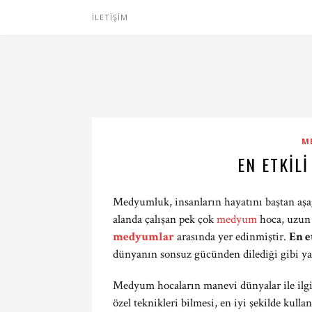
İLETIŞIM
M
EN ETKIL
Medyumluk, insanların hayatını baştan aşağı
alanda çalışan pek çok
medyum
hoca, uzun 
medyumlar
arasında yer edinmiştir.
En e
dünyanın sonsuz gücünden dilediği gibi ya
Medyum hocaların manevi dünyalar ile ilgil
özel teknikleri bilmesi, en iyi şekilde kul