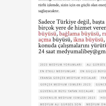
türlü işlemde, sizin için en güçlü olan ener
sağlayacaktır.
Sadece Türkiye değil, başta
birçok yere de hizmet ve
büyüsü
,
bağlama büyüsü
,
r
açma
büyüsü,
ikna büyüsü
konuda çalışmalarını yürüt
24 saat
medyumalibey@gma
2023 MEDYUM YORUMLARI
ALI GÜRSE
EN ETKILI MEDYUMLAR
EN GÜÇLÜ BÜY
FRANSA GERÇEK MEDYUM HOCALAR
FR
GERÇEK MEDYUM ISIMLERI 2023
GÜNCE
GÜVENILIR BÜYÜ YAPAN HOCALAR
GÜV
GÜVENILIR MEDYUM ISIMLERI 2023
HO
MEDYUM ALI GÜRSES SON
MEDYUM ÖNE