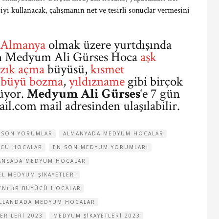
jiyi kullanacak, çalışmanın net ve tesirli sonuçlar vermesini
Almanya
olmak üzere yurtdışında
ren Medyum Ali Gürses Hoca
aşk
ızık açma
büyüsü,
kısmet
,
büyü bozma
,
yıldızname
gibi birçok
üyor.
Medyum Ali Gürses
‘e 7 gün
il.com
mail adresinden ulaşılabilir.
S SON YORUMLAR
ALMANYADA MEDYUM HOCALAR
ÜCÜ HOCALAR
EN SON MEDYUM YORUMLARI
ANSADA MEDYUM HOCALAR
L MEDYUM ŞIKAYETLERI
ENILIR BÜYÜCÜ HOCALAR
LLANDADA MEDYUM HOCALAR
RILERI 2023
MEDYUM ŞIKAYETLERI 2023