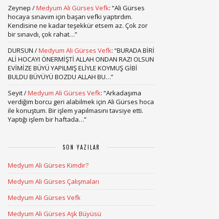
Zeynep
/
Medyum Ali Gürses Vefk
: “
Ali Gürses
hocaya sınavım için başarı vefki yaptırdım.
Kendisine ne kadar teşekkür etsem az. Çok zor
bir sınavdı, çok rahat…
”
DURSUN
/
Medyum Ali Gürses Vefk
: “
BURADA BİRİ
ALİ HOCAYI ÖNERMİŞTİ ALLAH ONDAN RAZI OLSUN
EVİMİZE BÜYÜ YAPILMIŞ ELİYLE KOYMUŞ GİBİ
BULDU BÜYÜYÜ BOZDU ALLAH BU…
”
Seyit
/
Medyum Ali Gürses Vefk
: “
Arkadaşıma
verdiğim borcu geri alabilmek için Ali Gürses hoca
ile konuştum. Bir işlem yapılmasını tavsiye etti.
Yaptığı işlem bir haftada…
”
SON YAZILAR
Medyum Ali Gürses Kimdir?
Medyum Ali Gürses Çalışmaları
Medyum Ali Gürses Vefk
Medyum Ali Gürses Aşk Büyüsü