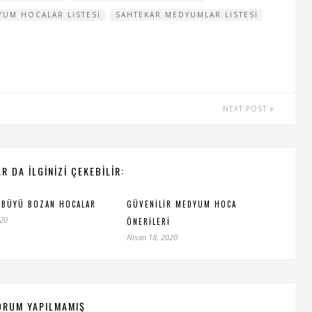
YUM HOCALAR LISTESI
SAHTEKAR MEDYUMLAR LISTESI
NEXT POST
R DA ILGINIZI ÇEKEBILIR:
 BÜYÜ BOZAN HOCALAR
GÜVENILIR MEDYUM HOCA
020
ÖNERILERI
Nisan 18, 2020
ORUM YAPILMAMIŞ