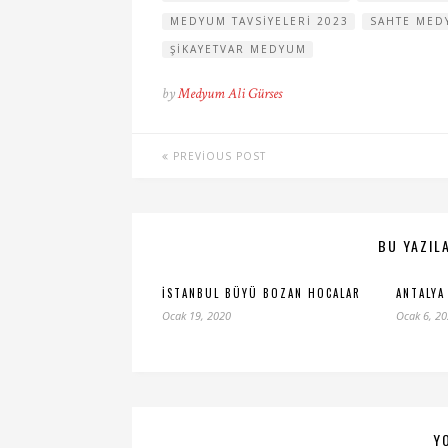
MEDYUM TAVSIYELERI 2023
SAHTE MED
ŞIKAYETVAR MEDYUM
by
Medyum Ali Gürses
PREVIOUS POST
BU YAZILA
İSTANBUL BÜYÜ BOZAN HOCALAR
ANTALYA
Ocak 19, 2020
Ocak 6, 2
Y