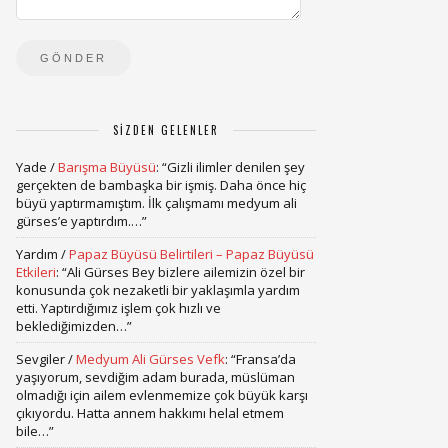
SIZDEN GELENLER
Yade
/
Barışma Büyüsü
: “
Gizli ilimler denilen şey
gerçekten de bambaşka bir işmiş. Daha önce hiç
büyü yaptırmamıştım. İlk çalışmamı medyum ali
gürses’e yaptırdım.…
”
Yardım
/
Papaz Büyüsü Belirtileri – Papaz Büyüsü
Etkileri
: “
Ali Gürses Bey bizlere ailemizin özel bir
konusunda çok nezaketli bir yaklaşımla yardım
etti. Yaptırdığımız işlem çok hızlı ve
beklediğimizden…
”
Sevgiler
/
Medyum Ali Gürses Vefk
: “
Fransa’da
yaşıyorum, sevdiğim adam burada, müslüman
olmadığı için ailem evlenmemize çok büyük karşı
çıkıyordu. Hatta annem hakkımı helal etmem
bile…
”