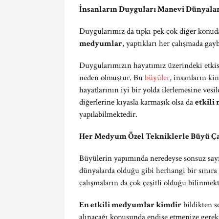
İnsanların Duyguları Manevi Dünyala
Duygularımız da tıpkı pek çok diğer konud
medyumlar
, yaptıkları her çalışmada gay
Duygularımızın hayatımız üzerindeki etkisi 
neden olmuştur. Bu
büyüler
, insanların k
hayatlarının iyi bir yolda ilerlemesine vesi
diğerlerine kıyasla karmaşık olsa da
etkili
yapılabilmektedir.
Her Medyum Özel Tekniklerle Büyü Ça
Büyülerin yapımında neredeyse sonsuz sayıd
dünyalarda olduğu gibi herhangi bir sınıra 
çalışmaların da çok çeşitli olduğu bilinmekt
En etkili medyumlar kimdir
bildikten s
alınacağı konusunda endişe etmenize gerek