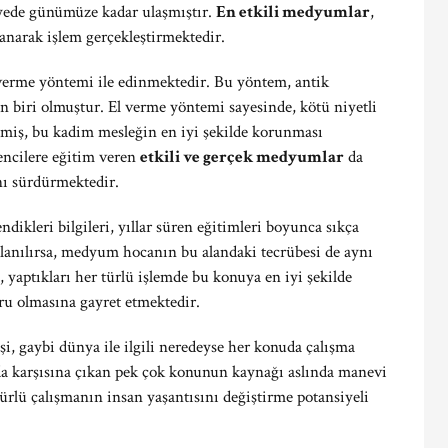
sayede günümüze kadar ulaşmıştır.
En etkili medyumlar
,
lanarak işlem gerçekleştirmektedir.
el verme yöntemi ile edinmektedir. Bu yöntem, antik
 biri olmuştur. El verme yöntemi sayesinde, kötü niyetli
nmiş, bu kadim mesleğin en iyi şekilde korunması
encilere eğitim veren
etkili ve gerçek medyumlar
da
nı sürdürmektedir.
ikleri bilgileri, yıllar süren eğitimleri boyunca sıkça
ullanılırsa, medyum hocanın bu alandaki tecrübesi de aynı
, yaptıkları her türlü işlemde bu konuya en iyi şekilde
ru olmasına gayret etmektedir.
işi, gaybi dünya ile ilgili neredeyse her konuda çalışma
yada karşısına çıkan pek çok konunun kaynağı aslında manevi
türlü çalışmanın insan yaşantısını değiştirme potansiyeli