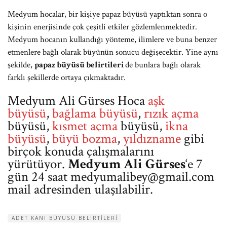
Medyum hocalar, bir kişiye papaz büyüsü yaptıktan sonra o
kişinin enerjisinde çok çeşitli etkiler gözlemlenmektedir.
Medyum hocanın kullandığı yönteme, ilimlere ve buna benzer
etmenlere bağlı olarak büyünün sonucu değişecektir. Yine aynı
şekilde,
papaz büyüsü belirtileri
de bunlara bağlı olarak
farklı şekillerde ortaya çıkmaktadır.
Medyum Ali Gürses Hoca
aşk
büyüsü
,
bağlama büyüsü
,
rızık açma
büyüsü,
kısmet açma
büyüsü,
ikna
büyüsü
,
büyü bozma
,
yıldızname
gibi
birçok konuda çalışmalarını
yürütüyor.
Medyum Ali Gürses
‘e 7
gün 24 saat
medyumalibey@gmail.com
mail adresinden ulaşılabilir.
ADET KANI BÜYÜSÜ BELIRTILERI