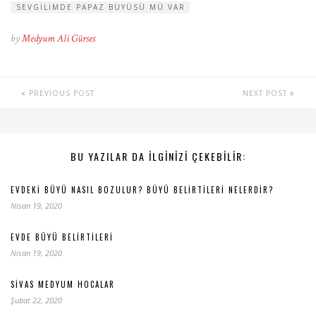
SEVGILIMDE PAPAZ BÜYÜSÜ MÜ VAR
by
Medyum Ali Gürses
PREVIOUS POST
NEXT POST
BU YAZILAR DA ILGINIZI ÇEKEBILIR:
EVDEKI BÜYÜ NASIL BOZULUR? BÜYÜ BELIRTILERI NELERDIR?
Nisan 19, 2020
EVDE BÜYÜ BELIRTILERI
Nisan 19, 2020
SIVAS MEDYUM HOCALAR
Şubat 22, 2020