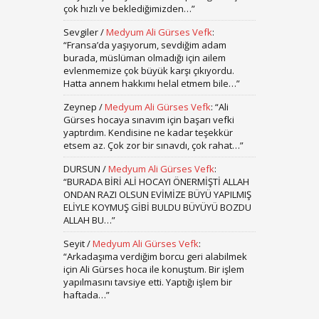
çok hızlı ve beklediğimizden…
”
Sevgiler
/
Medyum Ali Gürses Vefk
:
“
Fransa’da yaşıyorum, sevdiğim adam
burada, müslüman olmadığı için ailem
evlenmemize çok büyük karşı çıkıyordu.
Hatta annem hakkımı helal etmem bile…
”
Zeynep
/
Medyum Ali Gürses Vefk
: “
Ali
Gürses hocaya sınavım için başarı vefki
yaptırdım. Kendisine ne kadar teşekkür
etsem az. Çok zor bir sınavdı, çok rahat…
”
DURSUN
/
Medyum Ali Gürses Vefk
:
“
BURADA BİRİ ALİ HOCAYI ÖNERMİŞTİ ALLAH
ONDAN RAZI OLSUN EVİMİZE BÜYÜ YAPILMIŞ
ELİYLE KOYMUŞ GİBİ BULDU BÜYÜYÜ BOZDU
ALLAH BU…
”
Seyit
/
Medyum Ali Gürses Vefk
:
“
Arkadaşıma verdiğim borcu geri alabilmek
için Ali Gürses hoca ile konuştum. Bir işlem
yapılmasını tavsiye etti. Yaptığı işlem bir
haftada…
”