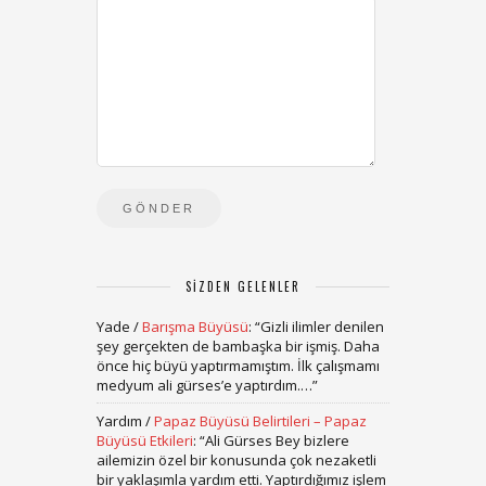
SIZDEN GELENLER
Yade
/
Barışma Büyüsü
: “
Gizli ilimler denilen
şey gerçekten de bambaşka bir işmiş. Daha
önce hiç büyü yaptırmamıştım. İlk çalışmamı
medyum ali gürses’e yaptırdım.…
”
Yardım
/
Papaz Büyüsü Belirtileri – Papaz
Büyüsü Etkileri
: “
Ali Gürses Bey bizlere
ailemizin özel bir konusunda çok nezaketli
bir yaklaşımla yardım etti. Yaptırdığımız işlem