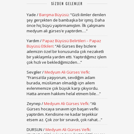
SIZDEN GELENLER
Yade
/
Barışma Büyüsü
: “
Gizli ilimler denilen
şey gerçekten de bambaşka bir işmiş. Daha
önce hiç büyü yaptırmamıştım. İlk çalışmamı
medyum ali gürses’e yaptırdım.…
”
Yardım
/
Papaz Büyüsü Belirtileri – Papaz
Büyüsü Etkileri
: “
Ali Gürses Bey bizlere
ailemizin özel bir konusunda çok nezaketli
bir yaklaşımla yardım etti. Yaptırdığımız işlem
çok hızlı ve beklediğimizden…
”
Sevgiler
/
Medyum Ali Gürses Vefk
:
“
Fransa’da yaşıyorum, sevdiğim adam
burada, müslüman olmadığı için ailem
evlenmemize çok büyük karşı çıkıyordu.
Hatta annem hakkımı helal etmem bile…
”
Zeynep
/
Medyum Ali Gürses Vefk
: “
Ali
Gürses hocaya sınavım için başarı vefki
yaptırdım. Kendisine ne kadar teşekkür
etsem az. Çok zor bir sınavdı, çok rahat…
”
DURSUN
/
Medyum Ali Gürses Vefk
: