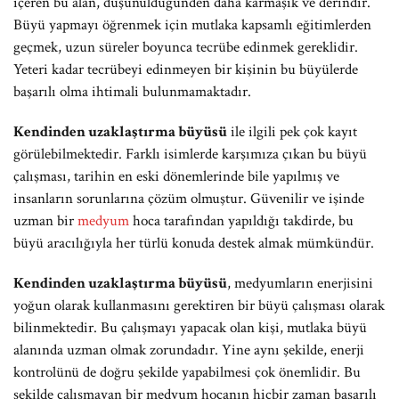
içeren bu alan, düşünüldüğünden daha karmaşık ve derindir.
Büyü yapmayı öğrenmek için mutlaka kapsamlı eğitimlerden
geçmek, uzun süreler boyunca tecrübe edinmek gereklidir.
Yeteri kadar tecrübeyi edinmeyen bir kişinin bu büyülerde
başarılı olma ihtimali bulunmamaktadır.
Kendinden uzaklaştırma büyüsü
ile ilgili pek çok kayıt
görülebilmektedir. Farklı isimlerde karşımıza çıkan bu büyü
çalışması, tarihin en eski dönemlerinde bile yapılmış ve
insanların sorunlarına çözüm olmuştur. Güvenilir ve işinde
uzman bir
medyum
hoca tarafından yapıldığı takdirde, bu
büyü aracılığıyla her türlü konuda destek almak mümkündür.
Kendinden uzaklaştırma büyüsü
, medyumların enerjisini
yoğun olarak kullanmasını gerektiren bir büyü çalışması olarak
bilinmektedir. Bu çalışmayı yapacak olan kişi, mutlaka büyü
alanında uzman olmak zorundadır. Yine aynı şekilde, enerji
kontrolünü de doğru şekilde yapabilmesi çok önemlidir. Bu
şekilde çalışmayan bir medyum hocanın hiçbir zaman başarılı