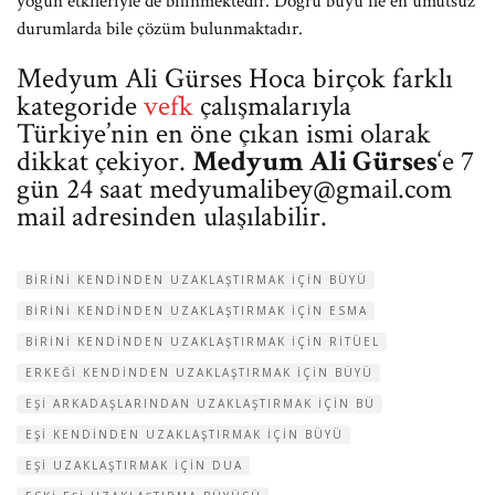
yoğun etkileriyle de bilinmektedir. Doğru büyü ile en umutsuz
durumlarda bile çözüm bulunmaktadır.
Medyum Ali Gürses Hoca birçok farklı
kategoride
vefk
çalışmalarıyla
Türkiye’nin en öne çıkan ismi olarak
dikkat çekiyor.
Medyum Ali Gürses
‘e 7
gün 24 saat
medyumalibey@gmail.com
mail adresinden ulaşılabilir.
BIRINI KENDINDEN UZAKLAŞTIRMAK IÇIN BÜYÜ
BIRINI KENDINDEN UZAKLAŞTIRMAK IÇIN ESMA
BIRINI KENDINDEN UZAKLAŞTIRMAK IÇIN RITÜEL
ERKEĞI KENDINDEN UZAKLAŞTIRMAK IÇIN BÜYÜ
EŞI ARKADAŞLARINDAN UZAKLAŞTIRMAK IÇIN BÜ
EŞI KENDINDEN UZAKLAŞTIRMAK IÇIN BÜYÜ
EŞI UZAKLAŞTIRMAK IÇIN DUA