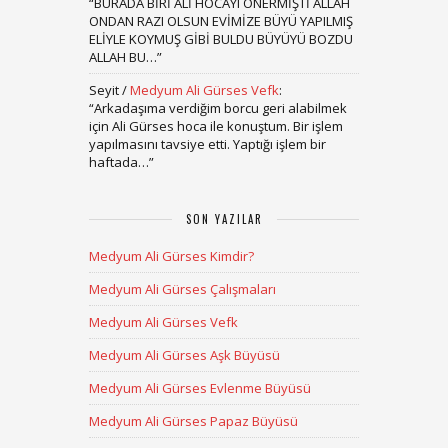
“
BURADA BİRİ ALİ HOCAYI ÖNERMİŞTİ ALLAH
ONDAN RAZI OLSUN EVİMİZE BÜYÜ YAPILMIŞ
ELİYLE KOYMUŞ GİBİ BULDU BÜYÜYÜ BOZDU
ALLAH BU…
”
Seyit
/
Medyum Ali Gürses Vefk
:
“
Arkadaşıma verdiğim borcu geri alabilmek
için Ali Gürses hoca ile konuştum. Bir işlem
yapılmasını tavsiye etti. Yaptığı işlem bir
haftada…
”
SON YAZILAR
Medyum Ali Gürses Kimdir?
Medyum Ali Gürses Çalışmaları
Medyum Ali Gürses Vefk
Medyum Ali Gürses Aşk Büyüsü
Medyum Ali Gürses Evlenme Büyüsü
Medyum Ali Gürses Papaz Büyüsü