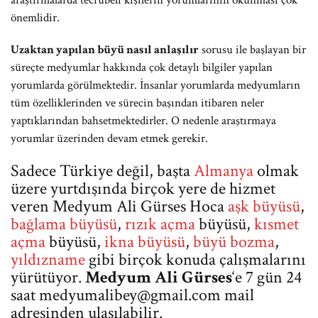
araştırmalarda tecrübeli kişilerin yorumlarının okunması çok
önemlidir.
Uzaktan yapılan büyü nasıl anlaşılır
sorusu ile başlayan bir
süreçte medyumlar hakkında çok detaylı bilgiler yapılan
yorumlarda görülmektedir. İnsanlar yorumlarda medyumların
tüm özelliklerinden ve sürecin başından itibaren neler
yaptıklarından bahsetmektedirler. O nedenle araştırmaya
yorumlar üzerinden devam etmek gerekir.
Sadece Türkiye değil, başta
Almanya
olmak
üzere yurtdışında birçok yere de hizmet
veren Medyum Ali Gürses Hoca
aşk büyüsü
,
bağlama büyüsü
,
rızık açma
büyüsü,
kısmet
açma
büyüsü,
ikna büyüsü
,
büyü bozma
,
yıldızname
gibi birçok konuda çalışmalarını
yürütüyor.
Medyum Ali Gürses
‘e 7 gün 24
saat
medyumalibey@gmail.com
mail
adresinden ulaşılabilir.