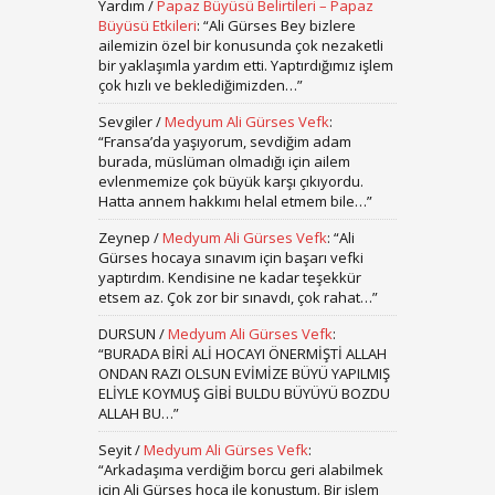
Yardım
/
Papaz Büyüsü Belirtileri – Papaz
Büyüsü Etkileri
: “
Ali Gürses Bey bizlere
ailemizin özel bir konusunda çok nezaketli
bir yaklaşımla yardım etti. Yaptırdığımız işlem
çok hızlı ve beklediğimizden…
”
Sevgiler
/
Medyum Ali Gürses Vefk
:
“
Fransa’da yaşıyorum, sevdiğim adam
burada, müslüman olmadığı için ailem
evlenmemize çok büyük karşı çıkıyordu.
Hatta annem hakkımı helal etmem bile…
”
Zeynep
/
Medyum Ali Gürses Vefk
: “
Ali
Gürses hocaya sınavım için başarı vefki
yaptırdım. Kendisine ne kadar teşekkür
etsem az. Çok zor bir sınavdı, çok rahat…
”
DURSUN
/
Medyum Ali Gürses Vefk
:
“
BURADA BİRİ ALİ HOCAYI ÖNERMİŞTİ ALLAH
ONDAN RAZI OLSUN EVİMİZE BÜYÜ YAPILMIŞ
ELİYLE KOYMUŞ GİBİ BULDU BÜYÜYÜ BOZDU
ALLAH BU…
”
Seyit
/
Medyum Ali Gürses Vefk
:
“
Arkadaşıma verdiğim borcu geri alabilmek
için Ali Gürses hoca ile konuştum. Bir işlem