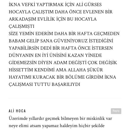
İKNA VEFKİ YAPTIRMAK İÇİN ALİ GÜRSES
HOCAYLA ÇALIŞTIM DAHA ÖNCE EVLENEN BİR
ARKADAŞIM EVLİLİK İÇİN BU HOCAYLA
ÇALIŞMIŞTI
SİZE YEMİN EDERİM DAHA BİR HAFTA GEÇMEDEN
BABAM GELİP SANA GÜVENİYORUZ İSTEDİĞİNİ
YAPABİLİRSİN DEDİ BİR HAFTA ÖNCE İSTERSEN
DÜNYANIN EN İYİ ÜNİSİNİ KAZAN YİNEDE
GİDEMEZSİN DİYEN ADAM DEĞİŞTİ ÇOK DEĞİŞİK
HİSSETTİM KENDİMİ AMA ALLAHA ŞÜKÜR
HAYATIMI KURACAK BİR BÖLÜME GİRDİM İKNA
ÇALIŞMASI TUTTU BAŞARILIYDI
ALI HOCA
Reply
Üzerimde yıllardır geçmek bilmeyen bir miskinlik var
neye elimi atsam yapamaz haldeyim hiçbir şekilde