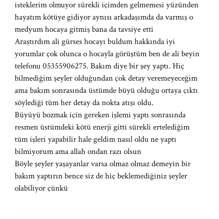
isteklerim olmuyor sürekli içimden gelmemesi yüzünden
hayatım kötüye gidiyor aynısı arkadaşımda da varmış o
medyum hocaya gitmiş bana da tavsiye etti
Araştırdım ali gürses hocayı buldum hakkında iyi
yorumlar çok olunca o hocayla görüştüm ben de ali beyin
telefonu 05355906275. Bakım diye bir şey yaptı. Hiç
bilmediğim şeyler olduğundan çok detay veremeyeceğim
ama bakım sonrasında üstümde büyü olduğu ortaya çıktı
söylediği tüm her detay da nokta atışı oldu.
Büyüyü bozmak için gereken işlemi yaptı sonrasında
resmen üstümdeki kötü enerji gitti sürekli ertelediğim
tüm işleri yapabilir hale geldim nasıl oldu ne yaptı
bilmiyorum ama allah ondan razı olsun
Böyle şeyler yaşayanlar varsa olmaz olmaz demeyin bir
bakım yaptırın bence siz de hiç beklemediğiniz şeyler
olabiliyor çünkü