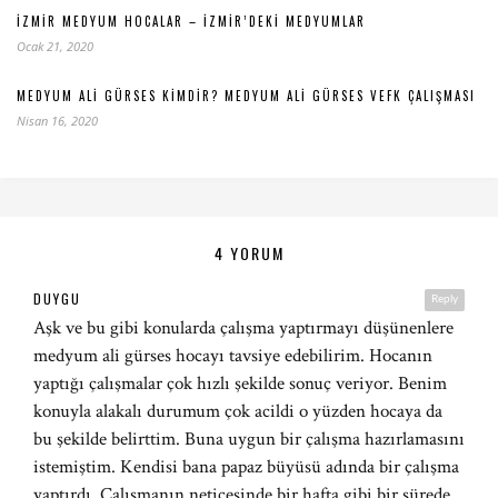
İZMIR MEDYUM HOCALAR – İZMIR’DEKI MEDYUMLAR
Ocak 21, 2020
MEDYUM ALI GÜRSES KIMDIR? MEDYUM ALI GÜRSES VEFK ÇALIŞMASI
Nisan 16, 2020
4 YORUM
DUYGU
Reply
Aşk ve bu gibi konularda çalışma yaptırmayı düşünenlere
medyum ali gürses hocayı tavsiye edebilirim. Hocanın
yaptığı çalışmalar çok hızlı şekilde sonuç veriyor. Benim
konuyla alakalı durumum çok acildi o yüzden hocaya da
bu şekilde belirttim. Buna uygun bir çalışma hazırlamasını
istemiştim. Kendisi bana papaz büyüsü adında bir çalışma
yaptırdı. Çalışmanın neticesinde bir hafta gibi bir sürede