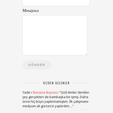
Mesajınız
SIZDEN GELENLER
Yade
/
Barışma Büyüsü
: “
Gizli ilimler denilen
şey gerçekten de bambaşka bir işmiş. Daha
önce hiç büyü yaptırmamıştım. İlk çalışmamı
medyum ali gürses’e yaptırdım.…
”