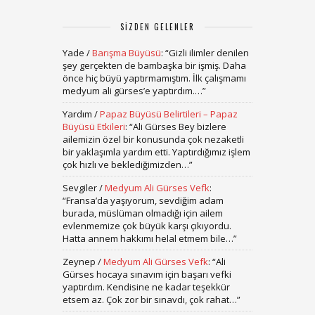
SIZDEN GELENLER
Yade
/
Barışma Büyüsü
: “
Gizli ilimler denilen
şey gerçekten de bambaşka bir işmiş. Daha
önce hiç büyü yaptırmamıştım. İlk çalışmamı
medyum ali gürses’e yaptırdım.…
”
Yardım
/
Papaz Büyüsü Belirtileri – Papaz
Büyüsü Etkileri
: “
Ali Gürses Bey bizlere
ailemizin özel bir konusunda çok nezaketli
bir yaklaşımla yardım etti. Yaptırdığımız işlem
çok hızlı ve beklediğimizden…
”
Sevgiler
/
Medyum Ali Gürses Vefk
:
“
Fransa’da yaşıyorum, sevdiğim adam
burada, müslüman olmadığı için ailem
evlenmemize çok büyük karşı çıkıyordu.
Hatta annem hakkımı helal etmem bile…
”
Zeynep
/
Medyum Ali Gürses Vefk
: “
Ali
Gürses hocaya sınavım için başarı vefki
yaptırdım. Kendisine ne kadar teşekkür
etsem az. Çok zor bir sınavdı, çok rahat…
”