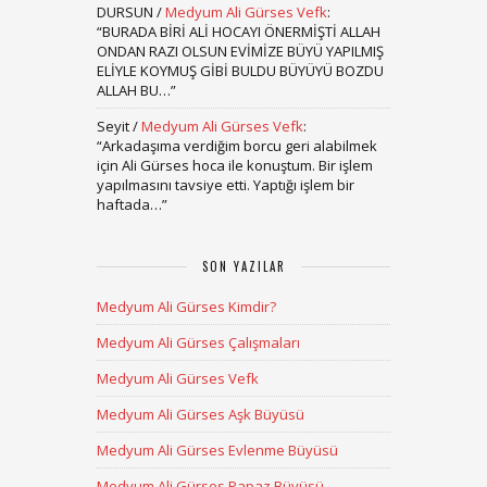
DURSUN
/
Medyum Ali Gürses Vefk
:
“
BURADA BİRİ ALİ HOCAYI ÖNERMİŞTİ ALLAH
ONDAN RAZI OLSUN EVİMİZE BÜYÜ YAPILMIŞ
ELİYLE KOYMUŞ GİBİ BULDU BÜYÜYÜ BOZDU
ALLAH BU…
”
Seyit
/
Medyum Ali Gürses Vefk
:
“
Arkadaşıma verdiğim borcu geri alabilmek
için Ali Gürses hoca ile konuştum. Bir işlem
yapılmasını tavsiye etti. Yaptığı işlem bir
haftada…
”
SON YAZILAR
Medyum Ali Gürses Kimdir?
Medyum Ali Gürses Çalışmaları
Medyum Ali Gürses Vefk
Medyum Ali Gürses Aşk Büyüsü
Medyum Ali Gürses Evlenme Büyüsü
Medyum Ali Gürses Papaz Büyüsü