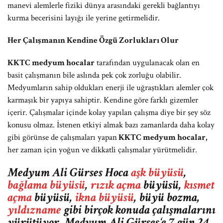
manevi alemlerle fiziki dünya arasındaki gerekli bağlantıyı
kurma becerisini layığı ile yerine getirmelidir.
Her Çalışmanın Kendine Özgü Zorlukları Olur
KKTC medyum hocalar
tarafından uygulanacak olan en
basit çalışmanın bile aslında pek çok zorluğu olabilir.
Medyumların sahip oldukları enerji ile uğraştıkları alemler çok
karmaşık bir yapıya sahiptir. Kendine göre farklı gizemler
içerir. Çalışmalar içinde kolay yapılan çalışma diye bir şey söz
konusu olmaz. İstenen etkiyi almak bazı zamanlarda daha kolay
gibi görünse de çalışmaları yapan
KKTC medyum hocalar,
her zaman için yoğun ve dikkatli çalışmalar yürütmelidir.
Medyum Ali Gürses Hoca
aşk büyüsü
,
bağlama büyüsü
,
rızık açma
büyüsü,
kısmet
açma
büyüsü,
ikna büyüsü
, büyü bozma,
yıldızname
gibi birçok konuda çalışmalarını
yürütüyor. Medyum Ali Gürses‘e 7 gün 24