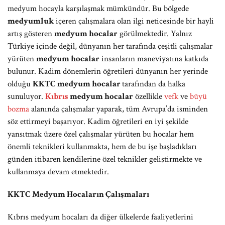
medyum hocayla karşılaşmak mümkündür. Bu bölgede
medyumluk
içeren çalışmalara olan ilgi neticesinde bir hayli
artış gösteren
medyum hocalar
görülmektedir. Yalnız
Türkiye içinde değil, dünyanın her tarafında çeşitli çalışmalar
yürüten
medyum hocalar
insanların maneviyatına katkıda
bulunur. Kadim dönemlerin öğretileri dünyanın her yerinde
olduğu
KKTC medyum hocalar
tarafından da halka
sunuluyor.
Kıbrıs
medyum hocalar
özellikle
vefk
ve
büyü
bozma
alanında çalışmalar yaparak, tüm Avrupa’da isminden
söz ettirmeyi başarıyor. Kadim öğretileri en iyi şekilde
yansıtmak üzere özel çalışmalar yürüten bu hocalar hem
önemli teknikleri kullanmakta, hem de bu işe başladıkları
günden itibaren kendilerine özel teknikler geliştirmekte ve
kullanmaya devam etmektedir.
KKTC Medyum Hocaların Çalışmaları
Kıbrıs medyum hocaları da diğer ülkelerde faaliyetlerini