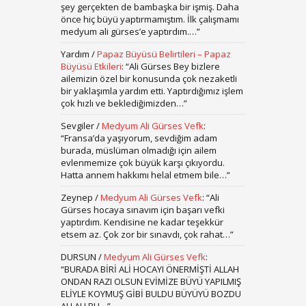
şey gerçekten de bambaşka bir işmiş. Daha
önce hiç büyü yaptırmamıştım. İlk çalışmamı
medyum ali gürses’e yaptırdım.…
”
Yardım
/
Papaz Büyüsü Belirtileri – Papaz
Büyüsü Etkileri
: “
Ali Gürses Bey bizlere
ailemizin özel bir konusunda çok nezaketli
bir yaklaşımla yardım etti. Yaptırdığımız işlem
çok hızlı ve beklediğimizden…
”
Sevgiler
/
Medyum Ali Gürses Vefk
:
“
Fransa’da yaşıyorum, sevdiğim adam
burada, müslüman olmadığı için ailem
evlenmemize çok büyük karşı çıkıyordu.
Hatta annem hakkımı helal etmem bile…
”
Zeynep
/
Medyum Ali Gürses Vefk
: “
Ali
Gürses hocaya sınavım için başarı vefki
yaptırdım. Kendisine ne kadar teşekkür
etsem az. Çok zor bir sınavdı, çok rahat…
”
DURSUN
/
Medyum Ali Gürses Vefk
:
“
BURADA BİRİ ALİ HOCAYI ÖNERMİŞTİ ALLAH
ONDAN RAZI OLSUN EVİMİZE BÜYÜ YAPILMIŞ
ELİYLE KOYMUŞ GİBİ BULDU BÜYÜYÜ BOZDU