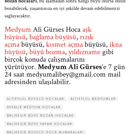
bozan hocaları
, bu aşamadan sonra hangi büyü olursa olsun
bozabilecek, yaşantınıza en iyi şekilde devam edebilmenizi
sağlayacaktır.
Medyum
Ali Gürses Hoca
aşk
büyüsü
,
bağlama büyüsü
,
rızık
açma
büyüsü,
kısmet açma
büyüsü,
ikna
büyüsü
,
büyü bozma
,
yıldızname
gibi
birçok konuda çalışmalarını
yürütüyor.
Medyum Ali Gürses
‘e 7 gün
24 saat
medyumalibey@gmail.com
mail
adresinden ulaşılabilir.
ALTIEYLÜL BÜYÜCÜ HOCALAR
ALTIEYLÜL MEDYUMLAR
AYVALIK MEDYUM HOCALAR
BALIKESIR BÜYÜ BOZAN HOCALAR
BALIKESIR BÜYÜ YAPAN HOCALAR
BALIKESIR BÜYÜCÜ HOCA NUMARALARI