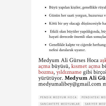
Büyü yapılan kişiler, genellikle rüy
Günün her saati yorgun, huzursuz ve 
Kötü bir şey olacağı düşüncesiyle hay
Etkili olan büyüler yapıldığında, büy
hayati derecede önemli olan sonuçlar
Genellikle kalpte ve ciğerde herhan
nefesi daralarak uyanır.
Medyum Ali Gürses Hoca
aş
açma
büyüsü,
kısmet açma
b
bozma
,
yıldızname
gibi birço
yürütüyor.
Medyum Ali Gü
medyumalibey@gmail.com
ma
PENDIK MEDYUM HOCA
PENDIKTEKI M
SANCAKTEPE MEDYUMLAR
SARIYER ME