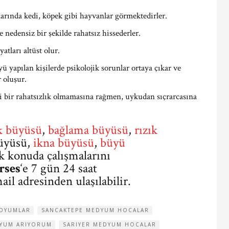
alarında kedi, köpek gibi hayvanlar görmektedirler.
nedensiz bir şekilde rahatsız hissederler.
atları altüst olur.
ü yapılan kişilerde psikolojik sorunlar ortaya çıkar ve
 oluşur.
gi bir rahatsızlık olmamasına rağmen, uykudan sıçrarcasına
k büyüsü
,
bağlama büyüsü
,
rızık
üyüsü,
ikna büyüsü
,
büyü
k konuda çalışmalarını
rses
‘e 7 gün 24 saat
il adresinden ulaşılabilir.
EDYUMLAR
SANCAKTEPE MEDYUM HOCALAR
DYUM ARIYORUM
SARIYER MEDYUM HOCALAR