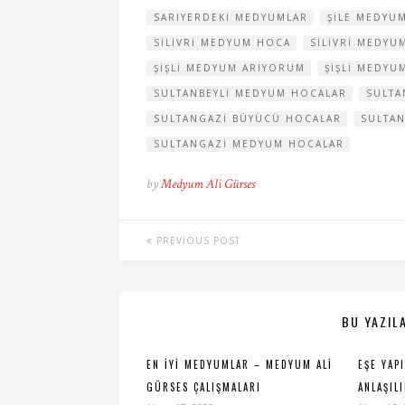
SARIYERDEKI MEDYUMLAR
ŞILE MEDYU
SILIVRI MEDYUM HOCA
SILIVRI MEDY
ŞIŞLI MEDYUM ARIYORUM
ŞIŞLI MEDYU
SULTANBEYLI MEDYUM HOCALAR
SULTA
SULTANGAZI BÜYÜCÜ HOCALAR
SULTA
SULTANGAZI MEDYUM HOCALAR
by
Medyum Ali Gürses
PREVIOUS POST
BU YAZILA
EN İYI MEDYUMLAR – MEDYUM ALI
EŞE YAP
GÜRSES ÇALIŞMALARI
ANLAŞIL