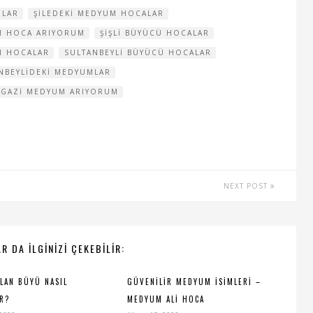
MLAR
ŞILEDEKI MEDYUM HOCALAR
UM HOCA ARIYORUM
ŞIŞLI BÜYÜCÜ HOCALAR
M HOCALAR
SULTANBEYLI BÜYÜCÜ HOCALAR
NBEYLIDEKI MEDYUMLAR
NGAZI MEDYUM ARIYORUM
NEXT POST
R DA ILGINIZI ÇEKEBILIR:
ILAN BÜYÜ NASIL
GÜVENILIR MEDYUM İSIMLERI –
IR?
MEDYUM ALI HOCA