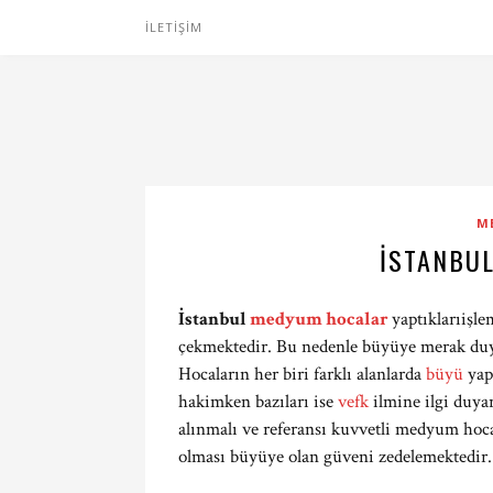
İLETIŞIM
M
İSTANBU
İstanbul
medyum hocalar
yaptıklarıişle
çekmektedir. Bu nedenle büyüye merak duy
Hocaların her biri farklı alanlarda
büyü
yap
hakimken bazıları ise
vefk
ilmine ilgi duya
alınmalı ve referansı kuvvetli medyum ho
olması büyüye olan güveni zedelemektedir.