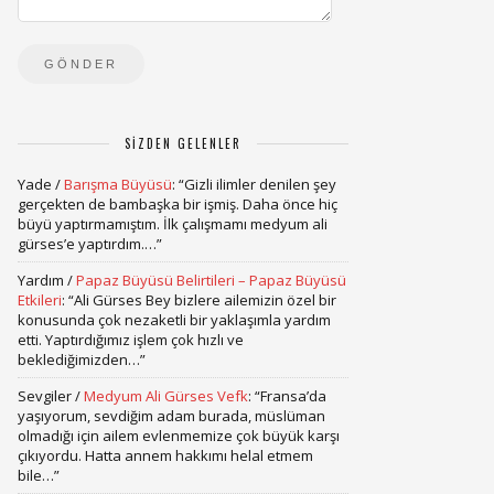
SIZDEN GELENLER
Yade
/
Barışma Büyüsü
: “
Gizli ilimler denilen şey
gerçekten de bambaşka bir işmiş. Daha önce hiç
büyü yaptırmamıştım. İlk çalışmamı medyum ali
gürses’e yaptırdım.…
”
Yardım
/
Papaz Büyüsü Belirtileri – Papaz Büyüsü
Etkileri
: “
Ali Gürses Bey bizlere ailemizin özel bir
konusunda çok nezaketli bir yaklaşımla yardım
etti. Yaptırdığımız işlem çok hızlı ve
beklediğimizden…
”
Sevgiler
/
Medyum Ali Gürses Vefk
: “
Fransa’da
yaşıyorum, sevdiğim adam burada, müslüman
olmadığı için ailem evlenmemize çok büyük karşı
çıkıyordu. Hatta annem hakkımı helal etmem
bile…
”