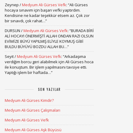
Zeynep
/
Medyum Ali Gürses Vefk
: “
Ali Gürses
hocaya sınavım için başarı vefki yaptırdım.
Kendisine ne kadar teşekkür etsem az. Çok zor
bir sınavdı, çok rahat…
”
DURSUN
/
Medyum Ali Gürses Vefk
: “
BURADA BİRİ
ALİ HOCAYI ÖNERMİŞTİ ALLAH ONDAN RAZI OLSUN
EVİMİZE BÜYÜ YAPILMIŞ ELİYLE KOYMUŞ GİBİ
BULDU BÜYÜYÜ BOZDU ALLAH BU…
”
Seyit
/
Medyum Ali Gürses Vefk
: “
Arkadaşıma
verdiğim borcu geri alabilmek için Ali Gürses hoca
ile konuştum. Bir işlem yapılmasını tavsiye etti.
Yaptığı işlem bir haftada…
”
SON YAZILAR
Medyum Ali Gürses Kimdir?
Medyum Ali Gürses Çalışmaları
Medyum Ali Gürses Vefk
Medyum Ali Gürses Aşk Büyüsü