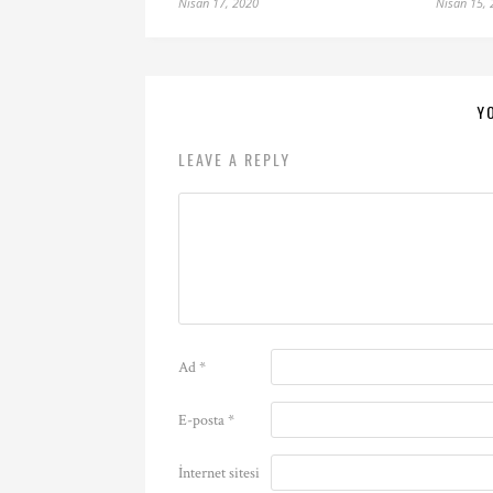
Nisan 17, 2020
Nisan 15,
Y
LEAVE A REPLY
Ad
*
E-posta
*
İnternet sitesi