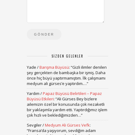
SIZDEN GELENLER
Yade
/
Barışma Büyüsü
: “
Gizli ilimler denilen
şey gerçekten de bambaşka bir işmiş. Daha
önce hiç büyü yaptırmamıştım. İlk çalışmamı
medyum ali gürses’e yaptırdım.…
”
Yardım
/
Papaz Büyüsü Belirtileri – Papaz
Büyüsü Etkileri
: “
Ali Gürses Bey bizlere
ailemizin özel bir konusunda çok nezaketli
bir yaklaşımla yardım etti. Yaptırdığımız işlem
çok hızlı ve beklediğimizden…
”
Sevgiler
/
Medyum Ali Gürses Vefk
:
“
Fransa’da yaşıyorum, sevdiğim adam