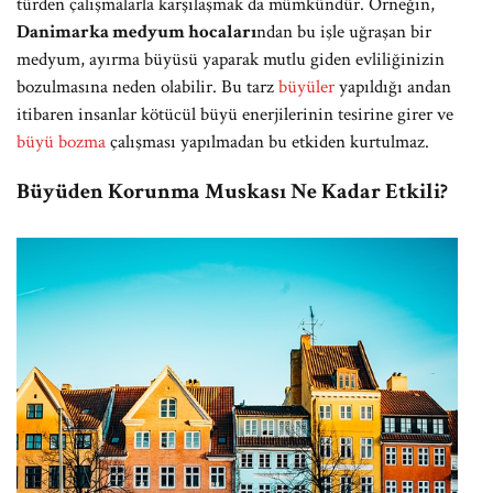
türden çalışmalarla karşılaşmak da mümkündür. Örneğin,
Danimarka medyum hocaları
ndan bu işle uğraşan bir
medyum, ayırma büyüsü yaparak mutlu giden evliliğinizin
bozulmasına neden olabilir. Bu tarz
büyüler
yapıldığı andan
itibaren insanlar kötücül büyü enerjilerinin tesirine girer ve
büyü bozma
çalışması yapılmadan bu etkiden kurtulmaz.
Büyüden Korunma Muskası Ne Kadar Etkili?