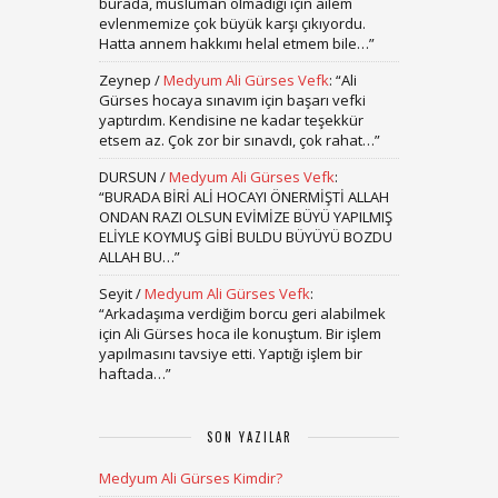
burada, müslüman olmadığı için ailem
evlenmemize çok büyük karşı çıkıyordu.
Hatta annem hakkımı helal etmem bile…
”
Zeynep
/
Medyum Ali Gürses Vefk
: “
Ali
Gürses hocaya sınavım için başarı vefki
yaptırdım. Kendisine ne kadar teşekkür
etsem az. Çok zor bir sınavdı, çok rahat…
”
DURSUN
/
Medyum Ali Gürses Vefk
:
“
BURADA BİRİ ALİ HOCAYI ÖNERMİŞTİ ALLAH
ONDAN RAZI OLSUN EVİMİZE BÜYÜ YAPILMIŞ
ELİYLE KOYMUŞ GİBİ BULDU BÜYÜYÜ BOZDU
ALLAH BU…
”
Seyit
/
Medyum Ali Gürses Vefk
:
“
Arkadaşıma verdiğim borcu geri alabilmek
için Ali Gürses hoca ile konuştum. Bir işlem
yapılmasını tavsiye etti. Yaptığı işlem bir
haftada…
”
SON YAZILAR
Medyum Ali Gürses Kimdir?