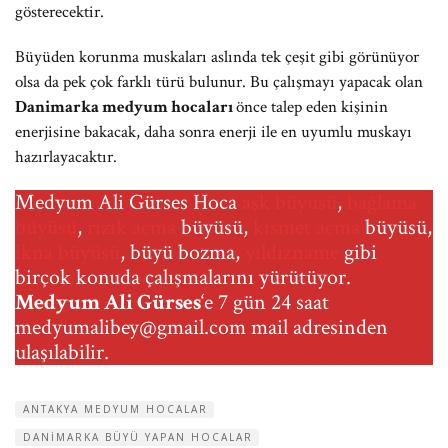
gösterecektir.
Büyüden korunma muskaları aslında tek çeşit gibi görünüyor
olsa da pek çok farklı türü bulunur. Bu çalışmayı yapacak olan
Danimarka medyum hocaları
önce talep eden kişinin
enerjisine bakacak, daha sonra enerji ile en uyumlu muskayı
hazırlayacaktır.
Medyum Ali Gürses Hoca
aşk büyüsü
,
bağlama
büyüsü
,
rızık açma
büyüsü,
kısmet açma
büyüsü,
ikna büyüsü
, büyü bozma,
yıldızname
gibi
birçok konuda çalışmalarını yürütüyor.
Medyum Ali Gürses
‘e 7 gün 24 saat
medyumalibey@gmail.com
mail adresinden
ulaşılabilir.
ANTAKYA MEDYUM HOCALAR
DANIMARKA BÜYÜ YAPAN HOCALAR