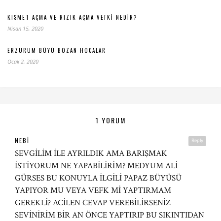
KISMET AÇMA VE RIZIK AÇMA VEFKI NEDIR?
Nisan 15, 2020
ERZURUM BÜYÜ BOZAN HOCALAR
Ocak 2, 2020
1 YORUM
NEBI
Reply
SEVGİLİM İLE AYRILDIK AMA BARIŞMAK
İSTİYORUM NE YAPABİLİRİM? MEDYUM ALİ
GÜRSES BU KONUYLA İLGİLİ PAPAZ BÜYÜSÜ
YAPIYOR MU VEYA VEFK Mİ YAPTIRMAM
GEREKLİ? ACİLEN CEVAP VEREBİLİRSENİZ
SEVİNİRİM BİR AN ÖNCE YAPTIRIP BU SIKINTIDAN