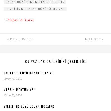
PAPAZ BÜYÜSÜNÜN ETKILERI NEDIR
SEVGILIMDE PAPAZ BÜYÜSÜ MÜ VAR
by
Medyum Ali Gürses
PREVIOUS POST
NEXT POST
BU YAZILAR DA ILGINIZI ÇEKEBILIR:
BALIKESIR BÜYÜ BOZAN HOCALAR
Şubat 11, 2020
MERSIN MEDYUMLARI
Nisan 10, 2020
ESKIŞEHIR BÜYÜ BOZAN HOCALAR