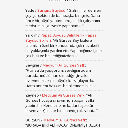
Yade
/
Barışma Büyüsü
: “
Gizli ilimler denilen
şey gerçekten de bambaşka bir işmiş. Daha
önce hiç büyü yaptırmamıştım. İlk çalışmamı
medyum ali gürses’e yaptırdım.…
”
Yardım
/
Papaz Büyüsü Belirtileri – Papaz
Büyüsü Etkileri
: “
Ali Gürses Bey bizlere
ailemizin özel bir konusunda çok nezaketli
bir yaklaşımla yardım etti. Yaptırdığımız işlem
çok hızlı ve beklediğimizden…
”
Sevgiler
/
Medyum Ali Gürses Vefk
:
“
Fransa’da yaşıyorum, sevdiğim adam
burada, müslüman olmadığı için ailem
evlenmemize çok büyük karşı çıkıyordu.
Hatta annem hakkımı helal etmem bile…
”
Zeynep
/
Medyum Ali Gürses Vefk
: “
Ali
Gürses hocaya sınavım için başarı vefki
yaptırdım. Kendisine ne kadar teşekkür
etsem az. Çok zor bir sınavdı, çok rahat…
”
DURSUN
/
Medyum Ali Gürses Vefk
:
“
BURADA BİRİ ALİ HOCAYI ÖNERMİŞTİ ALLAH