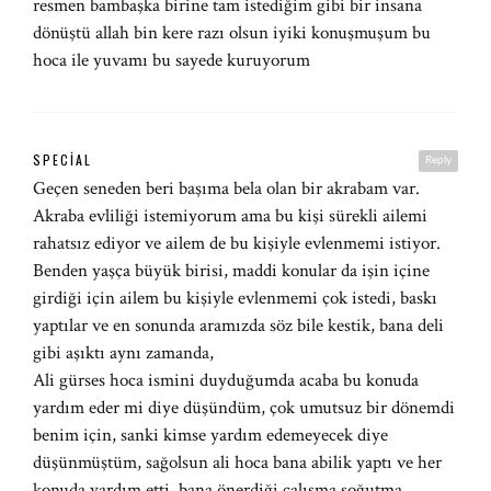
resmen bambaşka birine tam istediğim gibi bir insana
dönüştü allah bin kere razı olsun iyiki konuşmuşum bu
hoca ile yuvamı bu sayede kuruyorum
SPECIAL
Reply
Geçen seneden beri başıma bela olan bir akrabam var.
Akraba evliliği istemiyorum ama bu kişi sürekli ailemi
rahatsız ediyor ve ailem de bu kişiyle evlenmemi istiyor.
Benden yaşça büyük birisi, maddi konular da işin içine
girdiği için ailem bu kişiyle evlenmemi çok istedi, baskı
yaptılar ve en sonunda aramızda söz bile kestik, bana deli
gibi aşıktı aynı zamanda,
Ali gürses hoca ismini duyduğumda acaba bu konuda
yardım eder mi diye düşündüm, çok umutsuz bir dönemdi
benim için, sanki kimse yardım edemeyecek diye
düşünmüştüm, sağolsun ali hoca bana abilik yaptı ve her
konuda yardım etti, bana önerdiği çalışma soğutma