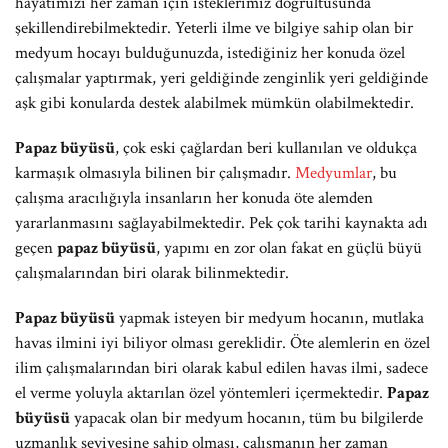
hayatımızı her zaman için isteklerimiz doğrultusunda
şekillendirebilmektedir. Yeterli ilme ve bilgiye sahip olan bir
medyum hocayı bulduğunuzda, istediğiniz her konuda özel
çalışmalar yaptırmak, yeri geldiğinde zenginlik yeri geldiğinde
aşk gibi konularda destek alabilmek mümkün olabilmektedir.
Papaz büyüsü
, çok eski çağlardan beri kullanılan ve oldukça
karmaşık olmasıyla bilinen bir çalışmadır.
Medyumlar
, bu
çalışma aracılığıyla insanların her konuda öte alemden
yararlanmasını sağlayabilmektedir. Pek çok tarihi kaynakta adı
geçen
papaz büyüsü
, yapımı en zor olan fakat en güçlü büyü
çalışmalarından biri olarak bilinmektedir.
Papaz büyüsü
yapmak isteyen bir medyum hocanın, mutlaka
havas ilmini iyi biliyor olması gereklidir. Öte alemlerin en özel
ilim çalışmalarından biri olarak kabul edilen havas ilmi, sadece
el verme yoluyla aktarılan özel yöntemleri içermektedir.
Papaz
büyüsü
yapacak olan bir medyum hocanın, tüm bu bilgilerde
uzmanlık seviyesine sahip olması, çalışmanın her zaman