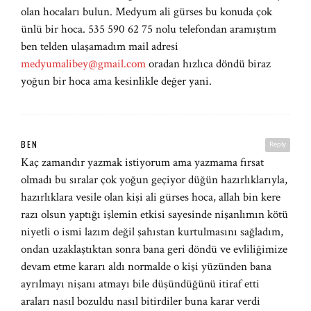
olan hocaları bulun. Medyum ali gürses bu konuda çok
ünlü bir hoca. 535 590 62 75 nolu telefondan aramıştım
ben telden ulaşamadım mail adresi
medyumalibey@gmail.com
oradan hızlıca döndü biraz
yoğun bir hoca ama kesinlikle değer yani.
BEN
Reply
Kaç zamandır yazmak istiyorum ama yazmama fırsat
olmadı bu sıralar çok yoğun geçiyor düğün hazırlıklarıyla,
hazırlıklara vesile olan kişi ali gürses hoca, allah bin kere
razı olsun yaptığı işlemin etkisi sayesinde nişanlımın kötü
niyetli o ismi lazım değil şahıstan kurtulmasını sağladım,
ondan uzaklaştıktan sonra bana geri döndü ve evliliğimize
devam etme kararı aldı normalde o kişi yüzünden bana
ayrılmayı nişanı atmayı bile düşündüğünü itiraf etti
araları nasıl bozuldu nasıl bitirdiler buna karar verdi