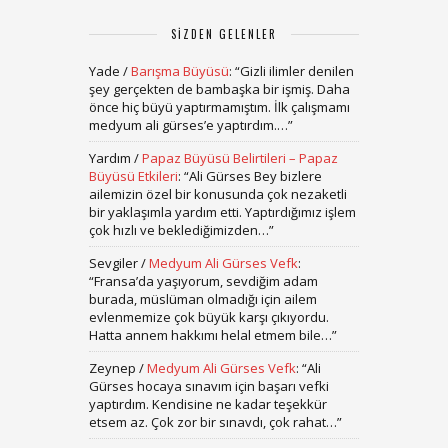
SIZDEN GELENLER
Yade
/
Barışma Büyüsü
: “
Gizli ilimler denilen
şey gerçekten de bambaşka bir işmiş. Daha
önce hiç büyü yaptırmamıştım. İlk çalışmamı
medyum ali gürses’e yaptırdım.…
”
Yardım
/
Papaz Büyüsü Belirtileri – Papaz
Büyüsü Etkileri
: “
Ali Gürses Bey bizlere
ailemizin özel bir konusunda çok nezaketli
bir yaklaşımla yardım etti. Yaptırdığımız işlem
çok hızlı ve beklediğimizden…
”
Sevgiler
/
Medyum Ali Gürses Vefk
:
“
Fransa’da yaşıyorum, sevdiğim adam
burada, müslüman olmadığı için ailem
evlenmemize çok büyük karşı çıkıyordu.
Hatta annem hakkımı helal etmem bile…
”
Zeynep
/
Medyum Ali Gürses Vefk
: “
Ali
Gürses hocaya sınavım için başarı vefki
yaptırdım. Kendisine ne kadar teşekkür
etsem az. Çok zor bir sınavdı, çok rahat…
”