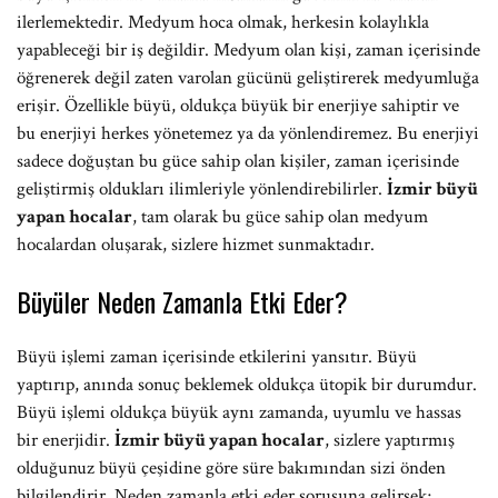
ilerlemektedir. Medyum hoca olmak, herkesin kolaylıkla
yapableceği bir iş değildir. Medyum olan kişi, zaman içerisinde
öğrenerek değil zaten varolan gücünü geliştirerek medyumluğa
erişir. Özellikle büyü, oldukça büyük bir enerjiye sahiptir ve
bu enerjiyi herkes yönetemez ya da yönlendiremez. Bu enerjiyi
sadece doğuştan bu güce sahip olan kişiler, zaman içerisinde
geliştirmiş oldukları ilimleriyle yönlendirebilirler.
İzmir büyü
yapan hocalar
, tam olarak bu güce sahip olan medyum
hocalardan oluşarak, sizlere hizmet sunmaktadır.
Büyüler Neden Zamanla Etki Eder?
Büyü işlemi zaman içerisinde etkilerini yansıtır. Büyü
yaptırıp, anında sonuç beklemek oldukça ütopik bir durumdur.
Büyü işlemi oldukça büyük aynı zamanda, uyumlu ve hassas
bir enerjidir.
İzmir büyü yapan hocalar
, sizlere yaptırmış
olduğunuz büyü çeşidine göre süre bakımından sizi önden
bilgilendirir. Neden zamanla etki eder sorusuna gelirsek;