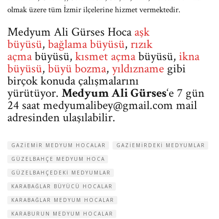
olmak üzere tüm İzmir ilçelerine hizmet vermektedir.
Medyum Ali Gürses Hoca
aşk
büyüsü
,
bağlama büyüsü
,
rızık
açma
büyüsü,
kısmet açma
büyüsü,
ikna
büyüsü
,
büyü bozma
,
yıldızname
gibi
birçok konuda çalışmalarını
yürütüyor.
Medyum Ali Gürses
‘e 7 gün
24 saat
medyumalibey@gmail.com
mail
adresinden ulaşılabilir.
GAZIEMIR MEDYUM HOCALAR
GAZIEMIRDEKI MEDYUMLAR
GÜZELBAHÇE MEDYUM HOCA
GÜZELBAHÇEDEKI MEDYUMLAR
KARABAĞLAR BÜYÜCÜ HOCALAR
KARABAĞLAR MEDYUM HOCALAR
KARABURUN MEDYUM HOCALAR