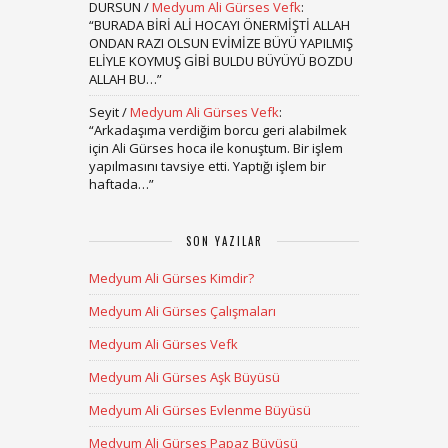
DURSUN
/
Medyum Ali Gürses Vefk
:
“
BURADA BİRİ ALİ HOCAYI ÖNERMİŞTİ ALLAH
ONDAN RAZI OLSUN EVİMİZE BÜYÜ YAPILMIŞ
ELİYLE KOYMUŞ GİBİ BULDU BÜYÜYÜ BOZDU
ALLAH BU…
”
Seyit
/
Medyum Ali Gürses Vefk
:
“
Arkadaşıma verdiğim borcu geri alabilmek
için Ali Gürses hoca ile konuştum. Bir işlem
yapılmasını tavsiye etti. Yaptığı işlem bir
haftada…
”
SON YAZILAR
Medyum Ali Gürses Kimdir?
Medyum Ali Gürses Çalışmaları
Medyum Ali Gürses Vefk
Medyum Ali Gürses Aşk Büyüsü
Medyum Ali Gürses Evlenme Büyüsü
Medyum Ali Gürses Papaz Büyüsü