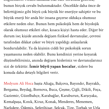
bunun birçok cevabı bulunmaktadır. Öncelikle daha önce de
belirttiğimiz gibi büyü çok büyük bir enerjiye sahiptir ve bu
büyük enerji bir anda bir insana geçerse oldukça olumsuz
etkilere neden olur. Bunun hem psikolojik hem de biyolojik
olarak olumsuz etkileri olur, kısaca kişiyi hasta eder. Diğer bir
durum ise; kişide anında değişen fiziksel davranışlar, çevresi
tarafından dikkat çeker ve büyü yapıldığı anlaşılarak
bozdurulabilir. Ya da kişinin ciddi bir psikolojik sorun
yaşamasına neden olabilir. Bunu kendinizi yerine koyarak
düşünebilirsiniz, anında değişen hisleriniz ve davranışlarınız
sizi de ürkütür.
İzmir büyü yapan
hocalar
, sizlere bu
konuda daha detaylı bilgileri verir.
Medyum Ali Hoca
başta Aliağa, Balçova, Bayındır, Bayraklı,
Bergama, Beydağ, Bornova, Buca, Çeşme, Çiğli, Dikili, Foça,
Gaziemir, Güzelbahçe, Karabağlar, Karaburun, Karşıyaka,
Kemalpaşa, Kınık, Kiraz, Konak, Menderes, Menemen,
Narlıdere, Ödemiş, Seferihisar, Selçuk, Tire, Torbalı ve Urla