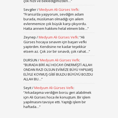
çok hızlı ve beklediğimizden…
”
Sevgiler
/
Medyum Ali Gürses Vefk
:
“
Fransa’da yaşıyorum, sevdiğim adam
burada, müslüman olmadığı için ailem
evlenmemize çok büyük karşı çıkıyordu.
Hatta annem hakkımı helal etmem bile…
”
Zeynep
/
Medyum Ali Gürses Vefk
: “
Ali
Gürses hocaya sınavım için başarı vefki
yaptırdım. Kendisine ne kadar teşekkür
etsem az. Çok zor bir sınavdı, çok rahat…
”
DURSUN
/
Medyum Ali Gürses Vefk
:
“
BURADA BİRİ ALİ HOCAYI ÖNERMİŞTİ ALLAH
ONDAN RAZI OLSUN EVİMİZE BÜYÜ YAPILMIŞ
ELİYLE KOYMUŞ GİBİ BULDU BÜYÜYÜ BOZDU
ALLAH BU…
”
Seyit
/
Medyum Ali Gürses Vefk
:
“
Arkadaşıma verdiğim borcu geri alabilmek
için Ali Gürses hoca ile konuştum. Bir işlem
yapılmasını tavsiye etti. Yaptığı işlem bir
haftada…
”