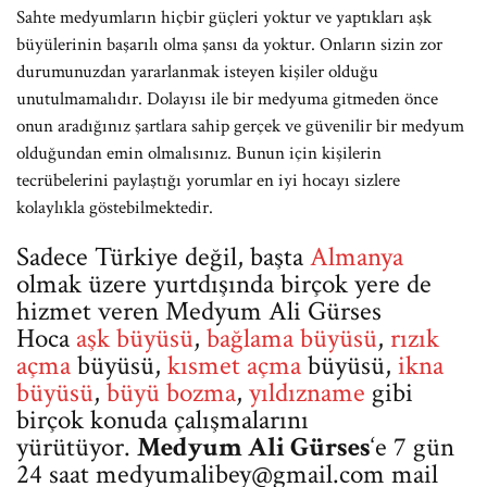
Sahte medyumların hiçbir güçleri yoktur ve yaptıkları aşk
büyülerinin başarılı olma şansı da yoktur. Onların sizin zor
durumunuzdan yararlanmak isteyen kişiler olduğu
unutulmamalıdır. Dolayısı ile bir medyuma gitmeden önce
onun aradığınız şartlara sahip gerçek ve güvenilir bir medyum
olduğundan emin olmalısınız. Bunun için kişilerin
tecrübelerini paylaştığı yorumlar en iyi hocayı sizlere
kolaylıkla göstebilmektedir.
Sadece Türkiye değil, başta
Almanya
olmak üzere yurtdışında birçok yere de
hizmet veren Medyum Ali Gürses
Hoca
aşk büyüsü
,
bağlama büyüsü
,
rızık
açma
büyüsü,
kısmet açma
büyüsü,
ikna
büyüsü
,
büyü bozma
,
yıldızname
gibi
birçok konuda çalışmalarını
yürütüyor.
Medyum Ali Gürses
‘e 7 gün
24 saat
medyumalibey@gmail.com
mail