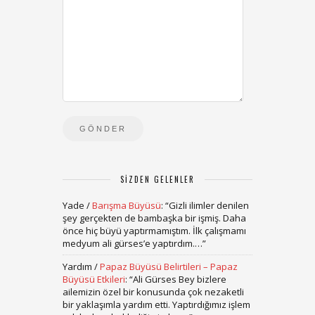
SIZDEN GELENLER
Yade
/
Barışma Büyüsü
: “
Gizli ilimler denilen
şey gerçekten de bambaşka bir işmiş. Daha
önce hiç büyü yaptırmamıştım. İlk çalışmamı
medyum ali gürses’e yaptırdım.…
”
Yardım
/
Papaz Büyüsü Belirtileri – Papaz
Büyüsü Etkileri
: “
Ali Gürses Bey bizlere
ailemizin özel bir konusunda çok nezaketli
bir yaklaşımla yardım etti. Yaptırdığımız işlem