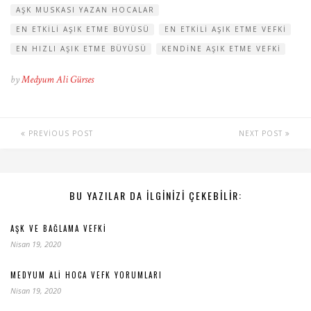
AŞK MUSKASI YAZAN HOCALAR
EN ETKILI AŞIK ETME BÜYÜSÜ
EN ETKILI AŞIK ETME VEFKI
EN HIZLI AŞIK ETME BÜYÜSÜ
KENDINE AŞIK ETME VEFKI
by
Medyum Ali Gürses
PREVIOUS POST
NEXT POST
BU YAZILAR DA ILGINIZI ÇEKEBILIR:
AŞK VE BAĞLAMA VEFKI
Nisan 19, 2020
MEDYUM ALI HOCA VEFK YORUMLARI
Nisan 19, 2020