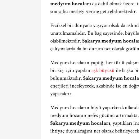
medyum hocaları
da dahil olmak üzere, 
sonra bu mesleği yerine getirebilmektedir.
Fiziksel bir dünyada yaşıyor olsak da aslın
unutulmamalıdır. Bu bağ sayesinde, büyüle
olabilmektedir.
Sakarya medyum hocala
çalışmalarda da bu durum net olarak görül
Medyum hocaların yaptığı her türlü çalış
bir kişi için yapılan
aşk büyüsü
ile başka b
bulunmaktadır.
Sakarya medyum hocala
enerjileri inceleyecek, akabinde ise en doğ
yapacaktır.
Medyum hocaların büyü yaparken kullandığ
medyum hocanın nefes gücünü artırmakta, b
Sakarya medyum hocaları
, yaptıkları 
ihtiyaç duyulacağını net olarak belirleyecek