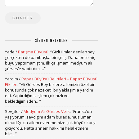
SIZDEN GELENLER
Yade
/
Barışma Büyüsü
: “
Gizli ilimler denilen şey
gerçekten de bambaşka bir işmiş. Daha önce hiç
büyü yaptırmamıştım. İlk çalışmamı medyum ali
gürses’e yaptırdım.…
”
Yardım
/
Papaz Büyüsü Belirtileri – Papaz Büyüsü
Etkileri
: “
Ali Gürses Bey bizlere ailemizin özel bir
konusunda çok nezaketli bir yaklaşımla yardım
etti. Yaptırdığımız işlem çok hızlı ve
beklediğimizden…
”
Sevgiler
/
Medyum Ali Gürses Vefk
: “
Fransa’da
yaşıyorum, sevdiğim adam burada, müslüman
olmadığı için ailem evlenmemize çok büyük karşı
çıkıyordu. Hatta annem hakkımı helal etmem
bile…
”