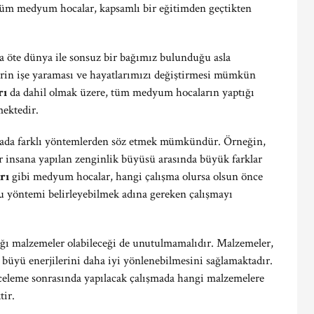
tüm medyum hocalar, kapsamlı bir eğitimden geçtikten
da öte dünya ile sonsuz bir bağımız bulunduğu asla
rin işe yaraması ve hayatlarımızı değiştirmesi mümkün
rı
da dahil olmak üzere, tüm medyum hocaların yaptığı
mektedir.
mada farklı yöntemlerden söz etmek mümkündür. Örneğin,
ir insana yapılan zenginlik büyüsü arasında büyük farklar
rı
gibi medyum hocalar, hangi çalışma olursa olsun önce
ru yöntemi belirleyebilmek adına gereken çalışmayı
ı malzemeler olabileceği de unutulmamalıdır. Malzemeler,
üyü enerjilerini daha iyi yönlenebilmesini sağlamaktadır.
inceleme sonrasında yapılacak çalışmada hangi malzemelere
tir.