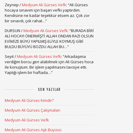
Zeynep
/
Medyum Ali Gürses Vefk
: “
Ali Gürses
hocaya sınavım için başarı vefki yaptırdım.
Kendisine ne kadar teşekkür etsem az. Çok zor
bir sınavdı, çok rahat…
”
DURSUN
/
Medyum Ali Gürses Vefk
: “
BURADA BİRİ
ALİ HOCAYI ÖNERMİŞTİ ALLAH ONDAN RAZI OLSUN
EVİMİZE BÜYÜ YAPILMIŞ ELİYLE KOYMUŞ GİBİ
BULDU BÜYÜYÜ BOZDU ALLAH BU…
”
Seyit
/
Medyum Ali Gürses Vefk
: “
Arkadaşıma
verdiğim borcu geri alabilmek için Ali Gürses hoca
ile konuştum. Bir işlem yapılmasını tavsiye etti.
Yaptığı işlem bir haftada…
”
SON YAZILAR
Medyum Ali Gürses Kimdir?
Medyum Ali Gürses Çalışmaları
Medyum Ali Gürses Vefk
Medyum Ali Gürses Aşk Büyüsü