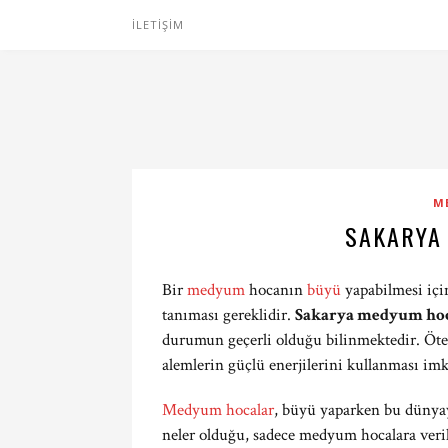
İLETIŞIM
M
SAKARYA
Bir
medyum
hocanın
büyü
yapabilmesi için
tanıması gereklidir.
Sakarya medyum hoc
durumun geçerli olduğu bilinmektedir. Öte
alemlerin güçlü enerjilerini kullanması im
Medyum hocalar
, büyü yaparken bu dünyay
neler olduğu, sadece medyum hocalara veril