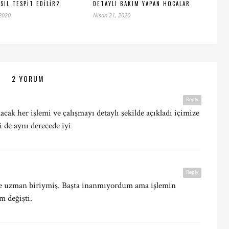
SIL TESPIT EDILIR?
DETAYLI BAKIM YAPAN HOCALAR
 2020
Nisan 21, 2020
2 YORUM
Reply
cak her işlemi ve çalışmayı detaylı şekilde açıkladı içimize
i de aynı derecede iyi
Reply
de uzman biriymiş. Başta inanmıyordum ama işlemin
m değişti.