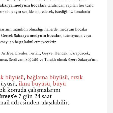
akarya medyum hocaları
tarafından yapılan her türlü
z olun aynı şekilde etki edecek, istediğiniz konularda
ılmasının mümkün olmadığı hallerde, medyum hocalar
. Gerçek
Sakarya medyum hocalar
, tutmayacak veya
pmayı en başta kabul etmeyecektir.
 Arifiye, Erenler, Ferizli, Geyve, Hendek, Karapürçek,
nca, Serdivan, Söğütlü ve Taraklı olmak üzere Sakarya’nın
şk büyüsü
,
bağlama büyüsü
,
rızık
üyüsü,
ikna büyüsü
,
büyü
ok konuda çalışmalarını
rses
‘e 7 gün 24 saat
ail adresinden ulaşılabilir.