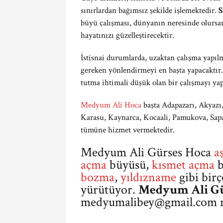
sınırlardan bağımsız şekilde işlemektedir.
S
büyü çalışması, dünyanın neresinde olursanı
hayatınızı güzelleştirecektir.
İstisnai durumlarda, uzaktan çalışma yap
gereken yönlendirmeyi en başta yapacaktır
tutma ihtimali düşük olan bir çalışmayı ya
Medyum Ali Hoca
başta Adapazarı, Akyazı,
Karasu, Kaynarca, Kocaali, Pamukova, Sapa
tümüne hizmet vermektedir.
Medyum Ali Gürses Hoca
a
açma
büyüsü,
kısmet açma
b
bozma
,
yıldızname
gibi birç
yürütüyor.
Medyum Ali Gü
medyumalibey@gmail.com
m