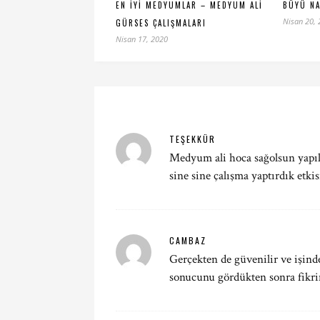
EN İYI MEDYUMLAR – MEDYUM ALI
BÜYÜ NA
Nisan 20,
GÜRSES ÇALIŞMALARI
Nisan 17, 2020
TEŞEKKÜR
Medyum ali hoca sağolsun yapıla
sine sine çalışma yaptırdık etkis
CAMBAZ
Gerçekten de güvenilir ve işin
sonucunu gördükten sonra fikri