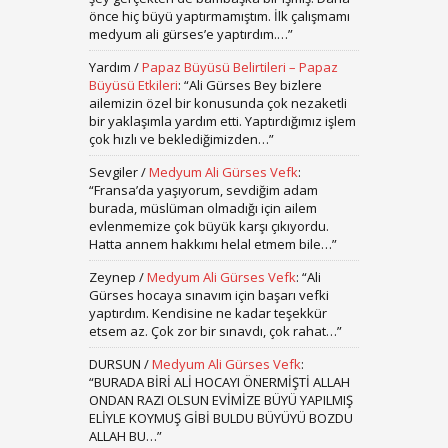
önce hiç büyü yaptırmamıştım. İlk çalışmamı
medyum ali gürses’e yaptırdım.…
”
Yardım
/
Papaz Büyüsü Belirtileri – Papaz
Büyüsü Etkileri
: “
Ali Gürses Bey bizlere
ailemizin özel bir konusunda çok nezaketli
bir yaklaşımla yardım etti. Yaptırdığımız işlem
çok hızlı ve beklediğimizden…
”
Sevgiler
/
Medyum Ali Gürses Vefk
:
“
Fransa’da yaşıyorum, sevdiğim adam
burada, müslüman olmadığı için ailem
evlenmemize çok büyük karşı çıkıyordu.
Hatta annem hakkımı helal etmem bile…
”
Zeynep
/
Medyum Ali Gürses Vefk
: “
Ali
Gürses hocaya sınavım için başarı vefki
yaptırdım. Kendisine ne kadar teşekkür
etsem az. Çok zor bir sınavdı, çok rahat…
”
DURSUN
/
Medyum Ali Gürses Vefk
:
“
BURADA BİRİ ALİ HOCAYI ÖNERMİŞTİ ALLAH
ONDAN RAZI OLSUN EVİMİZE BÜYÜ YAPILMIŞ
ELİYLE KOYMUŞ GİBİ BULDU BÜYÜYÜ BOZDU
ALLAH BU…
”