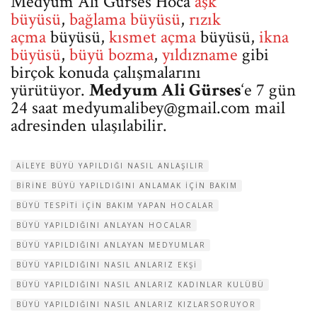
Medyum Ali Gürses Hoca
aşk
büyüsü
,
bağlama büyüsü
,
rızık
açma
büyüsü,
kısmet açma
büyüsü,
ikna
büyüsü
,
büyü bozma
,
yıldızname
gibi
birçok konuda çalışmalarını
yürütüyor.
Medyum Ali Gürses
‘e 7 gün
24 saat
medyumalibey@gmail.com
mail
adresinden ulaşılabilir.
AILEYE BÜYÜ YAPILDIĞI NASIL ANLAŞILIR
BIRINE BÜYÜ YAPILDIĞINI ANLAMAK IÇIN BAKIM
BÜYÜ TESPITI IÇIN BAKIM YAPAN HOCALAR
BÜYÜ YAPILDIĞINI ANLAYAN HOCALAR
BÜYÜ YAPILDIĞINI ANLAYAN MEDYUMLAR
BÜYÜ YAPILDIĞINI NASIL ANLARIZ EKŞI
BÜYÜ YAPILDIĞINI NASIL ANLARIZ KADINLAR KULÜBÜ
BÜYÜ YAPILDIĞINI NASIL ANLARIZ KIZLARSORUYOR