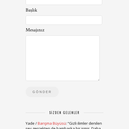
Başlık
Mesajınız
SIZDEN GELENLER
Yade
/
Barışma Büyüsü
: “
Gizli ilimler denilen
şey gerçekten de bambaşka bir işmiş. Daha