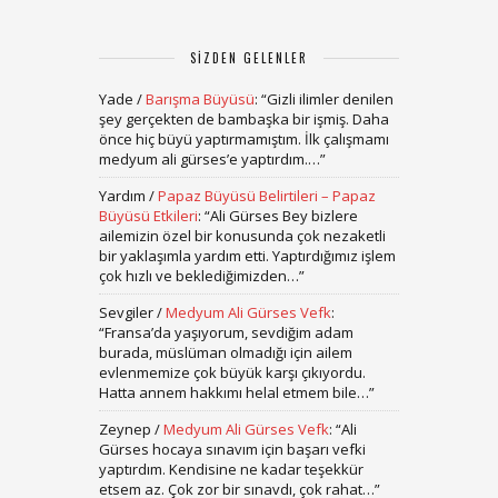
SIZDEN GELENLER
Yade
/
Barışma Büyüsü
: “
Gizli ilimler denilen
şey gerçekten de bambaşka bir işmiş. Daha
önce hiç büyü yaptırmamıştım. İlk çalışmamı
medyum ali gürses’e yaptırdım.…
”
Yardım
/
Papaz Büyüsü Belirtileri – Papaz
Büyüsü Etkileri
: “
Ali Gürses Bey bizlere
ailemizin özel bir konusunda çok nezaketli
bir yaklaşımla yardım etti. Yaptırdığımız işlem
çok hızlı ve beklediğimizden…
”
Sevgiler
/
Medyum Ali Gürses Vefk
:
“
Fransa’da yaşıyorum, sevdiğim adam
burada, müslüman olmadığı için ailem
evlenmemize çok büyük karşı çıkıyordu.
Hatta annem hakkımı helal etmem bile…
”
Zeynep
/
Medyum Ali Gürses Vefk
: “
Ali
Gürses hocaya sınavım için başarı vefki
yaptırdım. Kendisine ne kadar teşekkür
etsem az. Çok zor bir sınavdı, çok rahat…
”