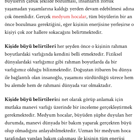
büyülerin çabuk şekilde bozulması, insanların zorluk
yaşamadan yaşamlarına kaldığı yerden devam edebilmesi adına
çok önemlidir. Gerçek
medyum hocalar
, tüm büyülerin bir an
önce bozulması gerektiğini, eğer kişinin enerjisine yerleşirse o
kişiyi çok zor hallere sokacağını belirtmektedir.
Kişide büyü belirtileri
her şeyden önce o kişinin rahman
boyutlardaki varlığında kendini belli etmektedir. Fiziksel
dünyalardaki varlığımız gibi rahman boyutlarda da bir
varlığımız olduğu bilinmektedir. Doğuştan itibaren bu dünya
ile bağlantılı olan insanoğlu, yaşamını sürdürdüğü sürece hem
bu alemde hem de rahmani dünyada var olmaktadır.
Kişide büyü belirtileri
ni net olarak görüp anlamak için
mutlaka manevi varlığı üzerinde bir inceleme gerçekleştirmek
gerekmektedir. Medyum hocalar, büyüden şüphe duyulan her
durumda, manevi dünyada bir bakım yaparak gerçekten büyü
olup olmadığını anlayabilmektedir. Uzman bir medyum hoca
tarafından yapılan bakım çalışması ile kişinin tüm enerjisi