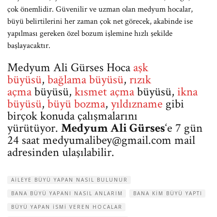
çok önemlidir. Güvenilir ve uzman olan medyum hocalar,
büyü belirtilerini her zaman çok net görecek, akabinde ise
yapılması gereken özel bozum işlemine hızlı şekilde
başlayacaktır.
Medyum Ali Gürses Hoca
aşk
büyüsü
,
bağlama büyüsü
,
rızık
açma
büyüsü,
kısmet açma
büyüsü,
ikna
büyüsü
,
büyü bozma
,
yıldızname
gibi
birçok konuda çalışmalarını
yürütüyor.
Medyum Ali Gürses
‘e 7 gün
24 saat
medyumalibey@gmail.com
mail
adresinden ulaşılabilir.
AILEYE BÜYÜ YAPAN NASIL BULUNUR
BANA BÜYÜ YAPANI NASIL ANLARIM
BANA KIM BÜYÜ YAPTI
BÜYÜ YAPAN ISMI VEREN HOCALAR