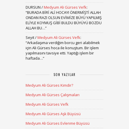
DURSUN
/
Medyum Ali Gürses Vefk
:
“
BURADA BİRİ ALİ HOCAYI ÖNERMİŞTİ ALLAH
ONDAN RAZI OLSUN EVİMİZE BÜYÜ YAPILMIŞ
ELİYLE KOYMUŞ GİBİ BULDU BÜYÜYÜ BOZDU
ALLAH BU…
”
Seyit
/
Medyum Ali Gürses Vefk
:
“
Arkadaşıma verdiğim borcu geri alabilmek
için Ali Gürses hoca ile konuştum. Bir işlem
yapılmasını tavsiye etti. Yaptığı işlem bir
haftada…
”
SON YAZILAR
Medyum Ali Gürses Kimdir?
Medyum Ali Gürses Çalışmaları
Medyum Ali Gürses Vefk
Medyum Ali Gürses Aşk Büyüsü
Medyum Ali Gürses Evlenme Büyüsü