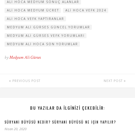
ALI HOCA MEDYUM SONUÇ ALANLAR
ALI HOCA MEDYUM ÜCRET
ALI HOCA VEFK 2024
ALI HOCA VEFK YAPTIRANLAR
MEDYUM ALI GÜRSES GÜNCEL YORUMLAR
MEDYUM ALI GÜRSES VEFK YORUMLARI
MEDYUM ALI HOCA SON YORUMLAR
by
Medyum Ali Gürses
PREVIOUS POST
NEXT POST
BU YAZILAR DA ILGINIZI ÇEKEBILIR:
SÜRYANI BÜYÜSÜ NEDIR? SÜRYANI BÜYÜSÜ NE İÇIN YAPILIR?
Nisan 20, 2020