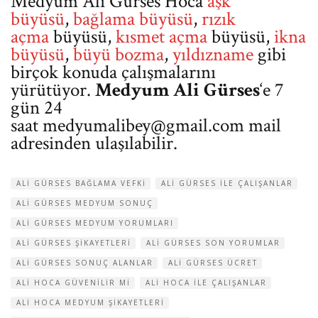
Medyum Ali Gürses Hoca
aşk
büyüsü
,
bağlama büyüsü
,
rızık
açma
büyüsü,
kısmet açma
büyüsü,
ikna
büyüsü
,
büyü bozma
,
yıldızname
gibi
birçok konuda çalışmalarını
yürütüyor.
Medyum Ali Gürses
‘e 7
gün 24
saat
medyumalibey@gmail.com
mail
adresinden ulaşılabilir.
ALI GÜRSES BAĞLAMA VEFKI
ALI GÜRSES ILE ÇALIŞANLAR
ALI GÜRSES MEDYUM SONUÇ
ALI GÜRSES MEDYUM YORUMLARI
ALI GÜRSES ŞIKAYETLERI
ALI GÜRSES SON YORUMLAR
ALI GÜRSES SONUÇ ALANLAR
ALI GÜRSES ÜCRET
ALI HOCA GÜVENILIR MI
ALI HOCA ILE ÇALIŞANLAR
ALI HOCA MEDYUM ŞIKAYETLERI