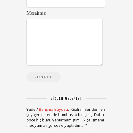
Mesajınız
SIZDEN GELENLER
Yade
/
Barışma Büyüsü
: “
Gizli ilimler denilen
şey gerçekten de bambaşka bir işmiş. Daha
önce hiç büyü yaptırmamıştım. İlk çalışmamı
medyum ali gürses’e yaptırdım.…
”