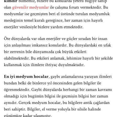
kimdir
bilmemiz, bizlere bu konularda yeterli bilgiye sahip
olan
güvenilir medyumlar
ile çalışma fırsatı vermektedir. Bu
medyumlar ise geçmişten beri el üstünde tutulan medyumluk
mesleğinin temel kuralı gereğince, her zaman için hayırlı
enerjiler vesilesiyle bizlere yardım etmektedir.
Öte dünyalarda var olan enerjiler ve güçler sıradan bir insan
için anlaşılması imkansız konulardır. Bu dünyalardaki en ufak
bir zerrenin bile dünyamızda çok büyük etkileri
olabilmektedir. Bu etkileri anlamak, lehimize hayırlı bir şekilde
kullanmak için ilimlere ihtiyaç duyulmaktadır.
En iyi medyum hocalar
, gaybı anlamalarına yarayan ilimleri
bundan belki de binlerce yıl öncesinden gelen bilgiler ile
öğrenmektedir. Gaybi dünyalarda herhangi bir zaman kavramı
olmadığı için bugünün bilgisi ile geçmişin bilgisi her zaman
aynıdır. Gerçek medyum hocalar, bu bilgilere antik çağlardan
beri sahiptir. Bilgiler, el verme yoluyla bir silsile halinde
günümüze kadar ulaşmıştır.