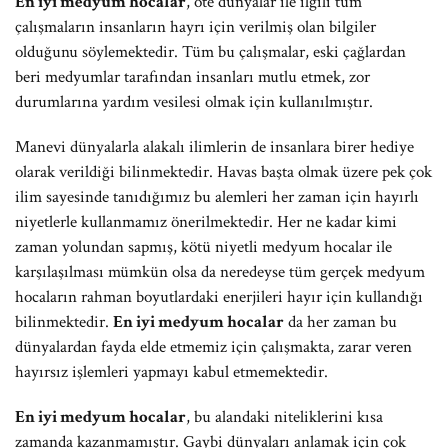
En iyi medyum hocalar
, öte dünyalar ile ilgili tüm
çalışmaların insanların hayrı için verilmiş olan bilgiler
olduğunu söylemektedir. Tüm bu çalışmalar, eski çağlardan
beri medyumlar tarafından insanları mutlu etmek, zor
durumlarına yardım vesilesi olmak için kullanılmıştır.
Manevi dünyalarla alakalı ilimlerin de insanlara birer hediye
olarak verildiği bilinmektedir. Havas başta olmak üzere pek çok
ilim sayesinde tanıdığımız bu alemleri her zaman için hayırlı
niyetlerle kullanmamız önerilmektedir. Her ne kadar kimi
zaman yolundan sapmış, kötü niyetli medyum hocalar ile
karşılaşılması mümkün olsa da neredeyse tüm gerçek medyum
hocaların rahman boyutlardaki enerjileri hayır için kullandığı
bilinmektedir.
En iyi medyum hocalar
da her zaman bu
dünyalardan fayda elde etmemiz için çalışmakta, zarar veren
hayırsız işlemleri yapmayı kabul etmemektedir.
En iyi medyum hocalar
, bu alandaki niteliklerini kısa
zamanda kazanmamıştır. Gaybi dünyaları anlamak için çok