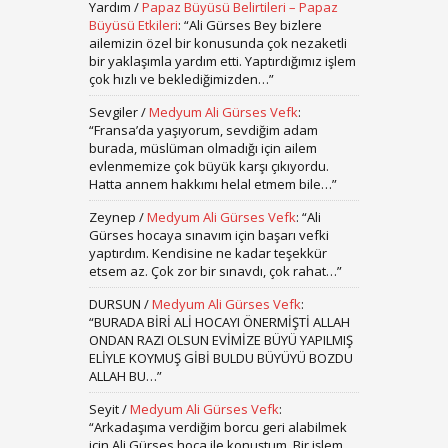
Yardım
/
Papaz Büyüsü Belirtileri – Papaz
Büyüsü Etkileri
: “
Ali Gürses Bey bizlere
ailemizin özel bir konusunda çok nezaketli
bir yaklaşımla yardım etti. Yaptırdığımız işlem
çok hızlı ve beklediğimizden…
”
Sevgiler
/
Medyum Ali Gürses Vefk
:
“
Fransa’da yaşıyorum, sevdiğim adam
burada, müslüman olmadığı için ailem
evlenmemize çok büyük karşı çıkıyordu.
Hatta annem hakkımı helal etmem bile…
”
Zeynep
/
Medyum Ali Gürses Vefk
: “
Ali
Gürses hocaya sınavım için başarı vefki
yaptırdım. Kendisine ne kadar teşekkür
etsem az. Çok zor bir sınavdı, çok rahat…
”
DURSUN
/
Medyum Ali Gürses Vefk
:
“
BURADA BİRİ ALİ HOCAYI ÖNERMİŞTİ ALLAH
ONDAN RAZI OLSUN EVİMİZE BÜYÜ YAPILMIŞ
ELİYLE KOYMUŞ GİBİ BULDU BÜYÜYÜ BOZDU
ALLAH BU…
”
Seyit
/
Medyum Ali Gürses Vefk
:
“
Arkadaşıma verdiğim borcu geri alabilmek
için Ali Gürses hoca ile konuştum. Bir işlem