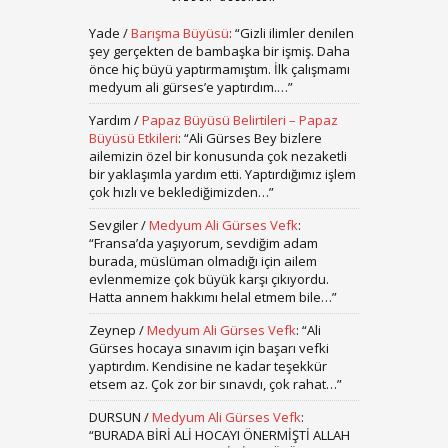
Yade
/
Barışma Büyüsü
: “
Gizli ilimler denilen
şey gerçekten de bambaşka bir işmiş. Daha
önce hiç büyü yaptırmamıştım. İlk çalışmamı
medyum ali gürses’e yaptırdım.…
”
Yardım
/
Papaz Büyüsü Belirtileri – Papaz
Büyüsü Etkileri
: “
Ali Gürses Bey bizlere
ailemizin özel bir konusunda çok nezaketli
bir yaklaşımla yardım etti. Yaptırdığımız işlem
çok hızlı ve beklediğimizden…
”
Sevgiler
/
Medyum Ali Gürses Vefk
:
“
Fransa’da yaşıyorum, sevdiğim adam
burada, müslüman olmadığı için ailem
evlenmemize çok büyük karşı çıkıyordu.
Hatta annem hakkımı helal etmem bile…
”
Zeynep
/
Medyum Ali Gürses Vefk
: “
Ali
Gürses hocaya sınavım için başarı vefki
yaptırdım. Kendisine ne kadar teşekkür
etsem az. Çok zor bir sınavdı, çok rahat…
”
DURSUN
/
Medyum Ali Gürses Vefk
:
“
BURADA BİRİ ALİ HOCAYI ÖNERMİŞTİ ALLAH