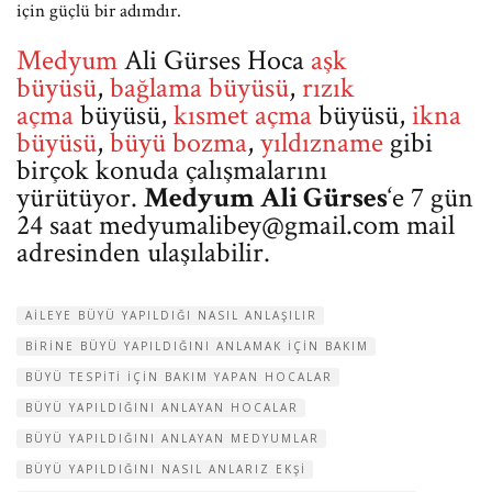
için güçlü bir adımdır.
Medyum
Ali Gürses Hoca
aşk
büyüsü
,
bağlama büyüsü
,
rızık
açma
büyüsü,
kısmet açma
büyüsü,
ikna
büyüsü
,
büyü bozma
,
yıldızname
gibi
birçok konuda çalışmalarını
yürütüyor.
Medyum Ali Gürses
‘e 7 gün
24 saat
medyumalibey@gmail.com
mail
adresinden ulaşılabilir.
AILEYE BÜYÜ YAPILDIĞI NASIL ANLAŞILIR
BIRINE BÜYÜ YAPILDIĞINI ANLAMAK IÇIN BAKIM
BÜYÜ TESPITI IÇIN BAKIM YAPAN HOCALAR
BÜYÜ YAPILDIĞINI ANLAYAN HOCALAR
BÜYÜ YAPILDIĞINI ANLAYAN MEDYUMLAR
BÜYÜ YAPILDIĞINI NASIL ANLARIZ EKŞI