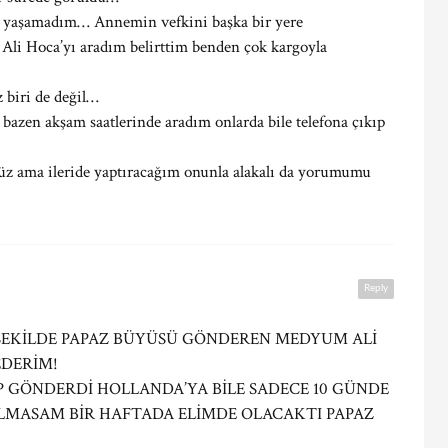
tı yaşamadım… Annemin vefkini başka bir yere
li Hoca’yı aradım belirttim benden çok kargoyla
z biri de değil…
bazen akşam saatlerinde aradım onlarda bile telefona çıkıp
z ama ileride yaptıracağım onunla alakalı da yorumumu
Reply
ŞEKİLDE PAPAZ BÜYÜSÜ GÖNDEREN MEDYUM ALİ
EDERİM!
 GÖNDERDİ HOLLANDA’YA BİLE SADECE 10 GÜNDE
ALMASAM BİR HAFTADA ELİMDE OLACAKTI PAPAZ