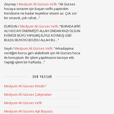
Zeynep
/
Medyum Ali Gürses Vefk
: “
Ali Gürses
hocaya sınavım için başarı vefki yaptırdım.
Kendisine ne kadar teşekkür etsem az. Çok zor
bir sınavdı, çok rahat…
”
DURSUN
/
Medyum Ali Gürses Vefk
: “
BURADA BİRİ
ALİ HOCAYI ÖNERMİŞTİ ALLAH ONDAN RAZI OLSUN
EVİMİZE BÜYÜ YAPILMIŞ ELİYLE KOYMUŞ GİBİ
BULDU BÜYÜYÜ BOZDU ALLAH BU…
”
Seyit
/
Medyum Ali Gürses Vefk
: “
Arkadaşıma
verdiğim borcu geri alabilmek için Ali Gürses hoca
ile konuştum. Bir işlem yapılmasını tavsiye etti.
Yaptığı işlem bir haftada…
”
SON YAZILAR
Medyum Ali Gürses Kimdir?
Medyum Ali Gürses Çalışmaları
Medyum Ali Gürses Vefk
Medyum Ali Gürses Aşk Büyüsü