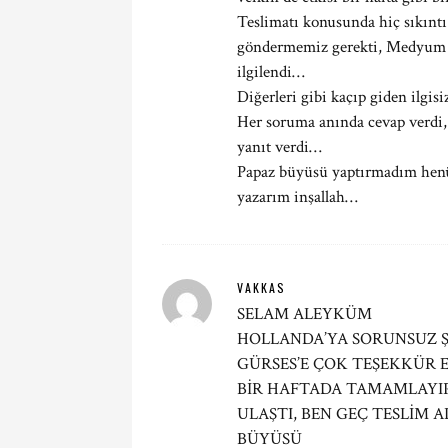
Teslimatı konusunda hiç sıkın
göndermemiz gerekti, Medyum A
ilgilendi…
Diğerleri gibi kaçıp giden ilgisi
Her soruma anında cevap verdi, 
yanıt verdi…
Papaz büyüsü yaptırmadım henü
yazarım inşallah…
VAKKAS
SELAM ALEYKÜM
HOLLANDA’YA SORUNSUZ 
GÜRSES’E ÇOK TEŞEKKÜR 
BİR HAFTADA TAMAMLAYIP
ULAŞTI, BEN GEÇ TESLİM 
BÜYÜSÜ