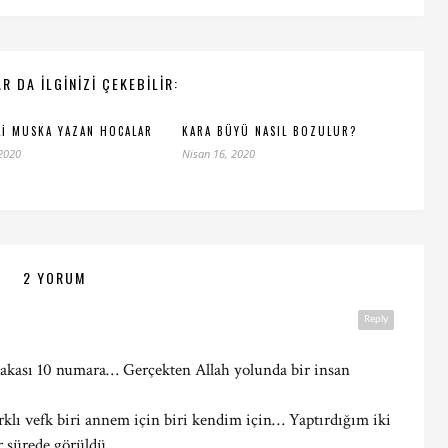
R DA ILGINIZI ÇEKEBILIR:
LI MUSKA YAZAN HOCALAR
KARA BÜYÜ NASIL BOZULUR?
 2020
Nisan 16, 2020
2 YORUM
Reply
lakası 10 numara… Gerçekten Allah yolunda bir insan
arklı vefk biri annem için biri kendim için… Yaptırdığım iki
bir sürede görüldü…