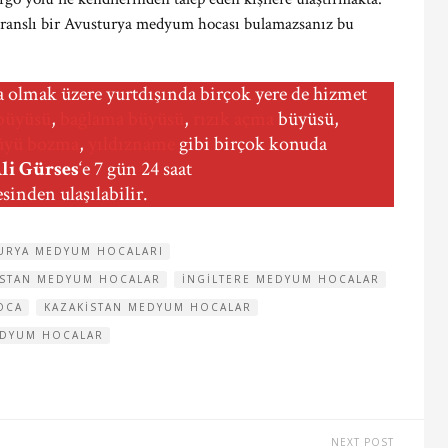
feranslı bir Avusturya medyum hocası bulamazsanız bu
a olmak üzere yurtdışında birçok yere de hizmet
büyüsü
,
bağlama büyüsü
,
rızık açma
büyüsü,
üyü bozma
,
yıldızname
gibi birçok konuda
i Gürses
‘e 7 gün 24 saat
sinden ulaşılabilir.
URYA MEDYUM HOCALARI
STAN MEDYUM HOCALAR
INGILTERE MEDYUM HOCALAR
OCA
KAZAKISTAN MEDYUM HOCALAR
DYUM HOCALAR
NEXT POST