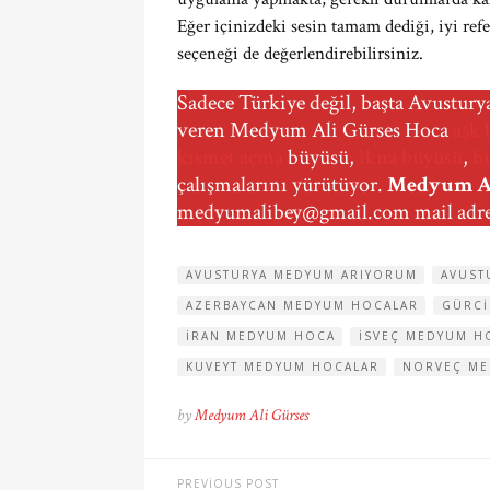
Eğer içinizdeki sesin tamam dediği, iyi re
seçeneği de değerlendirebilirsiniz.
Sadece Türkiye değil, başta Avustury
veren Medyum Ali Gürses Hoca
aşk 
kısmet açma
büyüsü,
ikna büyüsü
,
b
çalışmalarını yürütüyor.
Medyum Al
medyumalibey@gmail.com
mail adre
AVUSTURYA MEDYUM ARIYORUM
AVUST
AZERBAYCAN MEDYUM HOCALAR
GÜRCI
IRAN MEDYUM HOCA
ISVEÇ MEDYUM H
KUVEYT MEDYUM HOCALAR
NORVEÇ ME
by
Medyum Ali Gürses
PREVIOUS POST