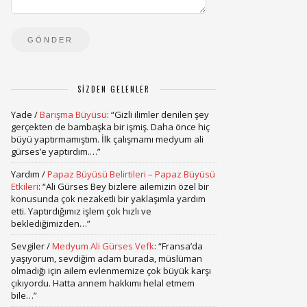
SIZDEN GELENLER
Yade
/
Barışma Büyüsü
: “
Gizli ilimler denilen şey
gerçekten de bambaşka bir işmiş. Daha önce hiç
büyü yaptırmamıştım. İlk çalışmamı medyum ali
gürses’e yaptırdım.…
”
Yardım
/
Papaz Büyüsü Belirtileri – Papaz Büyüsü
Etkileri
: “
Ali Gürses Bey bizlere ailemizin özel bir
konusunda çok nezaketli bir yaklaşımla yardım
etti. Yaptırdığımız işlem çok hızlı ve
beklediğimizden…
”
Sevgiler
/
Medyum Ali Gürses Vefk
: “
Fransa’da
yaşıyorum, sevdiğim adam burada, müslüman
olmadığı için ailem evlenmemize çok büyük karşı
çıkıyordu. Hatta annem hakkımı helal etmem
bile…
”