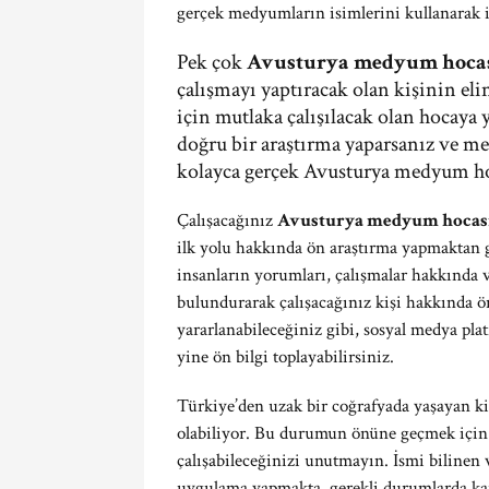
gerçek medyumların isimlerini kullanarak 
Pek çok
Avusturya medyum hoca
çalışmayı yaptıracak olan kişinin eli
için mutlaka çalışılacak olan hocaya
doğru bir araştırma yaparsanız ve me
kolayca gerçek Avusturya medyum hocal
Çalışacağınız
Avusturya medyum hocas
ilk yolu hakkında ön araştırma yapmaktan g
insanların yorumları, çalışmalar hakkında 
bulundurarak çalışacağınız kişi hakkında ön
yararlanabileceğiniz gibi, sosyal medya pl
yine ön bilgi toplayabilirsiniz.
Türkiye’den uzak bir coğrafyada yaşayan k
olabiliyor. Bu durumun önüne geçmek için a
çalışabileceğinizi unutmayın. İsmi bilinen 
uygulama yapmakta, gerekli durumlarda karg