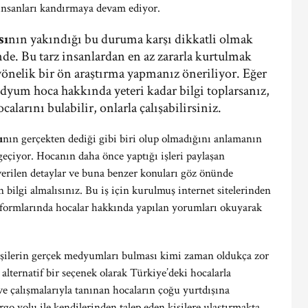
insanları kandırmaya devam ediyor.
sı
nın yakındığı bu duruma karşı dikkatli olmak
nde. Bu tarz insanlardan en az zararla kurtulmak
 yönelik bir ön araştırma yapmanız öneriliyor. Eğer
dyum hoca hakkında yeteri kadar bilgi toplarsanız,
arını bulabilir, onlarla çalışabilirsiniz.
ı
nın gerçekten dediği gibi biri olup olmadığını anlamanın
eçiyor. Hocanın daha önce yaptığı işleri paylaşan
verilen detaylar ve buna benzer konuları göz önünde
 bilgi almalısınız. Bu iş için kurulmuş internet sitelerinden
atformlarında hocalar hakkında yapılan yorumları okuyarak
işilerin gerçek medyumları bulması kimi zaman oldukça zor
lternatif bir seçenek olarak Türkiye’deki hocalarla
ve çalışmalarıyla tanınan hocaların çoğu yurtdışına
o yolu ile kendilerinden talep eden kişilere ulaştırmakta.