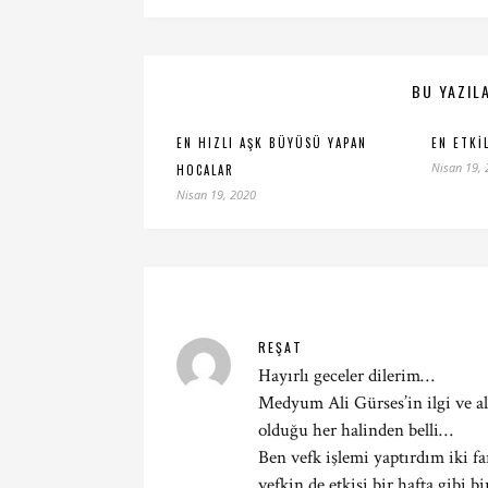
BU YAZILA
EN HIZLI AŞK BÜYÜSÜ YAPAN
EN ETKI
Nisan 19,
HOCALAR
Nisan 19, 2020
REŞAT
Hayırlı geceler dilerim…
Medyum Ali Gürses’in ilgi ve a
olduğu her halinden belli…
Ben vefk işlemi yaptırdım iki f
vefkin de etkisi bir hafta gibi 