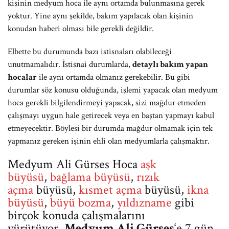
kişinin medyum hoca ile aynı ortamda bulunmasına gerek
yoktur. Yine aynı şekilde, bakım yapılacak olan kişinin
konudan haberi olması bile gerekli değildir.
Elbette bu durumunda bazı istisnaları olabileceği
unutmamalıdır. İstisnai durumlarda,
detaylı bakım yapan
hocalar
ile aynı ortamda olmanız gerekebilir. Bu gibi
durumlar söz konusu olduğunda, işlemi yapacak olan medyum
hoca gerekli bilgilendirmeyi yapacak, sizi mağdur etmeden
çalışmayı uygun hale getirecek veya en baştan yapmayı kabul
etmeyecektir. Böylesi bir durumda mağdur olmamak için tek
yapmanız gereken işinin ehli olan medyumlarla çalışmaktır.
Medyum Ali Gürses Hoca
aşk
büyüsü
,
bağlama büyüsü
,
rızık
açma
büyüsü,
kısmet açma
büyüsü,
ikna
büyüsü
,
büyü bozma
,
yıldızname
gibi
birçok konuda çalışmalarını
yürütüyor.
Medyum Ali Gürses
‘e 7 gün