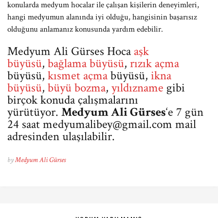
konularda medyum hocalar ile çalışan kişilerin deneyimleri,
hangi medyumun alanında iyi olduğu, hangisinin başarısız
olduğunu anlamanız konusunda yardım edebilir.
Medyum Ali Gürses Hoca
aşk
büyüsü
,
bağlama büyüsü
,
rızık açma
büyüsü,
kısmet açma
büyüsü,
ikna
büyüsü
,
büyü bozma
,
yıldızname
gibi
birçok konuda çalışmalarını
yürütüyor.
Medyum Ali Gürses
‘e 7 gün
24 saat
medyumalibey@gmail.com
mail
adresinden ulaşılabilir.
by
Medyum Ali Gürses