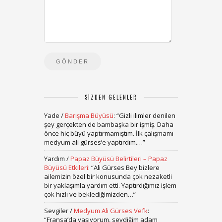
SIZDEN GELENLER
Yade
/
Barışma Büyüsü
: “
Gizli ilimler denilen
şey gerçekten de bambaşka bir işmiş. Daha
önce hiç büyü yaptırmamıştım. İlk çalışmamı
medyum ali gürses’e yaptırdım.…
”
Yardım
/
Papaz Büyüsü Belirtileri – Papaz
Büyüsü Etkileri
: “
Ali Gürses Bey bizlere
ailemizin özel bir konusunda çok nezaketli
bir yaklaşımla yardım etti. Yaptırdığımız işlem
çok hızlı ve beklediğimizden…
”
Sevgiler
/
Medyum Ali Gürses Vefk
:
“
Fransa’da yaşıyorum, sevdiğim adam