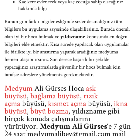
Kaç kere evlenecek veya kaç çocuğa sahip olacağınız
hakkında bilgi
Bunun gibi farklı bilgiler eşliğinde sizler de aradığınız tüm
bilgilere bu uygulama sayesinde ulaşabilirsiniz. Burada önemli
olan iyi bir hoca bulmak ve
yıldızname
konusunda en doğru
bilgileri elde etmektir. Kısa sürede yapılacak olan uygulamalar
ile birlikte iyi bir araştırma yaparak aradığınız medyuma
hemen ulaşabilirsiniz. Son derece başarılı bir şekilde
yapacağınız araştırmalarda güvenilir bir hoca bulmak için
tarafsız adreslere yönelmeniz gerekmektedir.
Medyum
Ali Gürses Hoca
aşk
büyüsü
,
bağlama büyüsü
,
rızık
açma
büyüsü,
kısmet açma
büyüsü,
ikna
büyüsü
,
büyü bozma
, yıldızname gibi
birçok konuda çalışmalarını
yürütüyor.
Medyum Ali Gürses
‘e 7 gün
24 saat
medyumalibey@gmail.com
mail