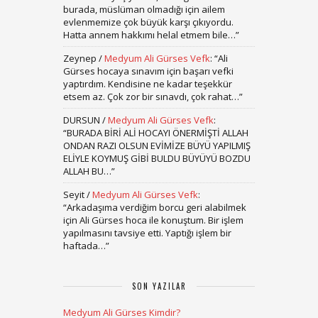
burada, müslüman olmadığı için ailem
evlenmemize çok büyük karşı çıkıyordu.
Hatta annem hakkımı helal etmem bile…
”
Zeynep
/
Medyum Ali Gürses Vefk
: “
Ali
Gürses hocaya sınavım için başarı vefki
yaptırdım. Kendisine ne kadar teşekkür
etsem az. Çok zor bir sınavdı, çok rahat…
”
DURSUN
/
Medyum Ali Gürses Vefk
:
“
BURADA BİRİ ALİ HOCAYI ÖNERMİŞTİ ALLAH
ONDAN RAZI OLSUN EVİMİZE BÜYÜ YAPILMIŞ
ELİYLE KOYMUŞ GİBİ BULDU BÜYÜYÜ BOZDU
ALLAH BU…
”
Seyit
/
Medyum Ali Gürses Vefk
:
“
Arkadaşıma verdiğim borcu geri alabilmek
için Ali Gürses hoca ile konuştum. Bir işlem
yapılmasını tavsiye etti. Yaptığı işlem bir
haftada…
”
SON YAZILAR
Medyum Ali Gürses Kimdir?